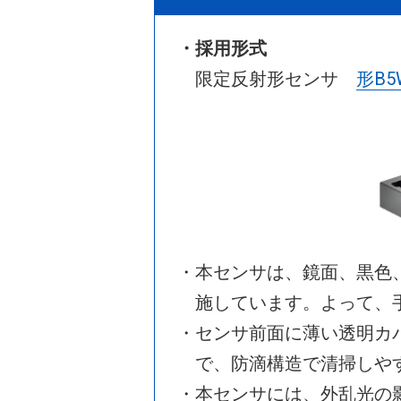
・採用形式
限定反射形センサ
形B5W
・本センサは、鏡面、黒色
施しています。よって、
・センサ前面に薄い透明カ
で、防滴構造で清掃しや
・本センサには、外乱光の