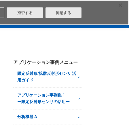
Contact
Select Region
拒否する
同意する
は
Aratasとは
ログイン/会員登録
アプリケーション事例メニュー
限定反射形/拡散反射形センサ 活
用ガイド
アプリケーション事例集 1
ー限定反射形センサの活用ー
分析機器 A