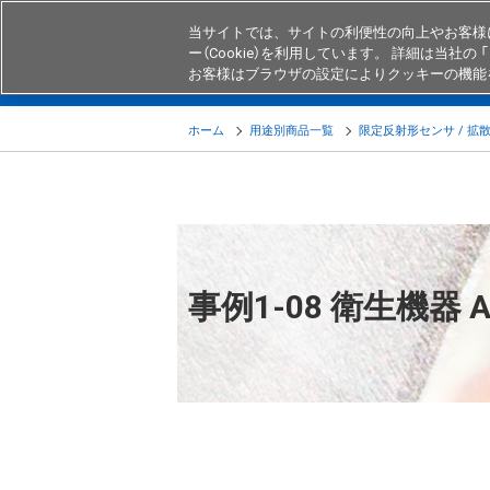
当サイトでは、サイトの利便性の向上やお客様
ー（Cookie）を利用しています。 詳細は当社の 「
お客様はブラウザの設定によりクッキーの機能
製品
業界・用途別商品
知る・
ホーム
用途別商品一覧
限定反射形センサ / 
事例1-08 衛生機器 