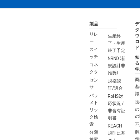
製品
デ
タ
リレ
ウ
生産終
ー
ロ
了・生産
ド
スイ
終了予定
ッチ
知
NRND（新
る
コネ
規設計非
学
クタ
推奨）
商
セン
規格認
基
サ
証/適合
識
パラ
RoHS対
技
メト
応状況 /
の
リッ
非含有証
の
ク検
明書
索
不
REACH
解
分類
規則に基
例
検索