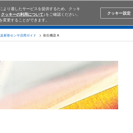
により適したサービスを提供するため、クッキ
Japan
Search
クッキー設定
クッキーの利用について
」をご確認ください。
を変更することができます。
学ぶ
テクニカルサポート
外部ECサイト検索
オムロンと
拡散反射形センサ活用ガイド
衛生機器 A
A