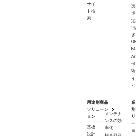
サイ
技
ト検
ポ
索
定
行
ぎ
O
B
Ar
保
術
イ
ビ
用途別商品
業
ソリューシ
別
メンテナ
ョン
リ
ンスの効
ー
基板
率化
ョ
設計
検査品質