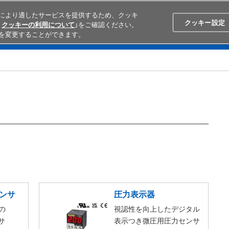
により適したサービスを提供するため、クッキ
Search
Japan
クッキー設定
クッキーの利用について
」をご確認ください。
を変更することができます。
学ぶ
テクニカルサポート
外部ECサイト検索
オムロンと
センサ
圧力表示器
の
視認性を向上したデジタル
サ
表示つき微圧用圧力センサ