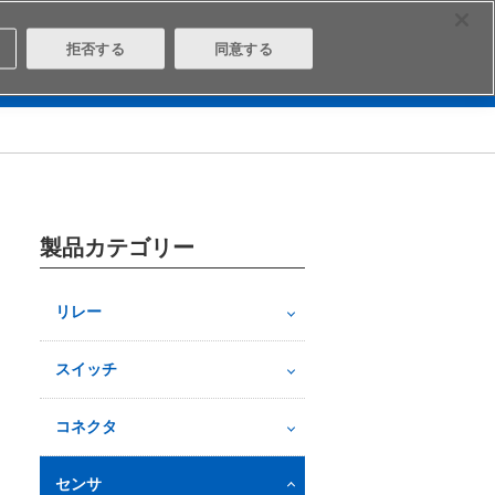
Select Region
Contact
拒否する
同意する
は
Aratasとは
ログイン/会員登録
製品カテゴリー
リレー
スイッチ
コネクタ
センサ