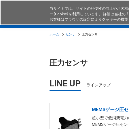
当サイトでは、サイトの利便性の向上やお客様
ー（Cookie）を利用しています。 詳細は当社の 「
お客様はブラウザの設定によりクッキーの機能
製品
業界・用途別商品
知る・
ホーム
センサ
圧力センサ
圧力センサ
LINE UP
ラインアップ
MEMSゲージ圧
超小型で低消費電力
MEMSゲージ圧セン