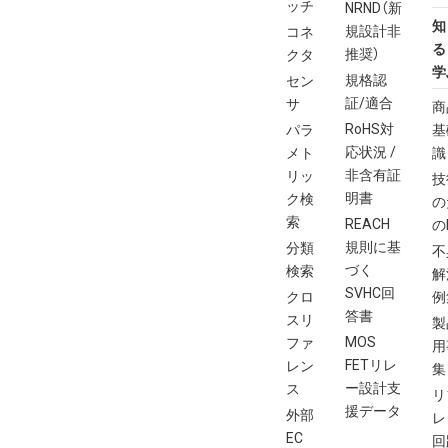
ッチ
NRND（新
知
規設計非
コネ
る
推奨）
クタ
学
規格認
セン
証/適合
サ
商
RoHS対
パラ
基
応状況 /
メト
識
非含有証
リッ
技
明書
ク検
の
索
REACH
の
規則に基
分類
不
づく
検索
解
SVHC回
クロ
例
答書
スリ
製
MOS
ファ
用
FETリレ
レン
集
ー設計支
ス
リ
援データ
外部
レ
EC
回