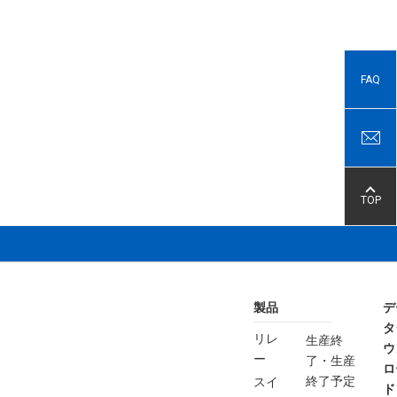
FAQ
TOP
製品
デ
タ
リレ
生産終
ウ
ー
了・生産
ロ
終了予定
スイ
ド