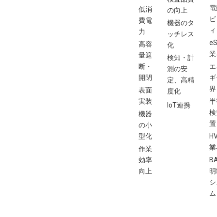
電
低消
の向上
ビ
費電
機器のタ
ィ
力
ッチレス
eS
高容
化
業
量遮
検知・計
断・
エ
測の安
開閉
ギ
定、高精
界
表面
度化
実装
半
IoT連携
検
機器
置
の小
型化
H
業
作業
効率
B
向上
明
シ
ム