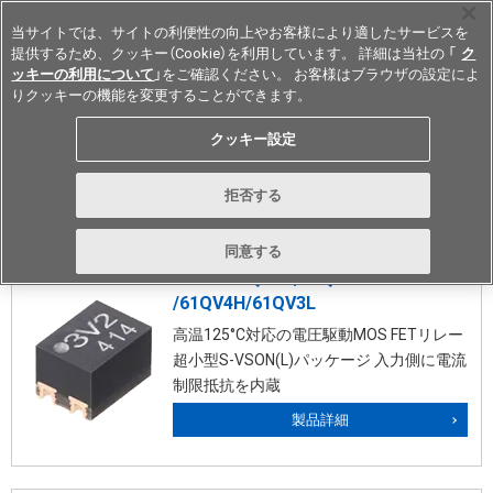
当サイトでは、サイトの利便性の向上やお客様により適したサービスを
提供するため、クッキー（Cookie）を利用しています。 詳細は当社の 「
ク
ッキーの利用について
」をご確認ください。 お客様はブラウザの設定によ
りクッキーの機能を変更することができます。
Japan
クッキー設定
電圧駆動タイプ
拒否する
同意する
G3VM-31QV2H/61QV3H
/61QV4H/61QV3L
高温125°C対応の電圧駆動MOS FETリレー
超小型S-VSON(L)パッケージ 入力側に電流
制限抵抗を内蔵
製品詳細