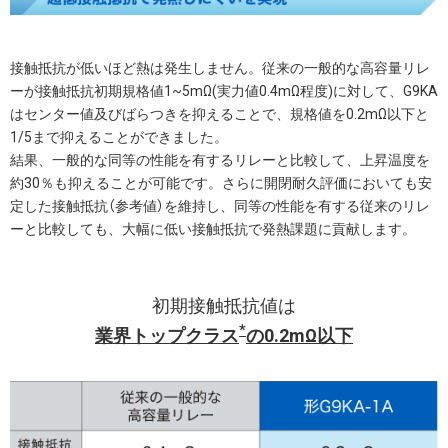
接触抵抗が低いほど熱は発生しません。従来の一般的な高容量リレ
ーが接触抵抗初期規格値1~5mΩ(実力値0.4mΩ程度)に対して、G9KA
はセンター値及びばらつきを抑えることで、規格値を0.2mΩ以下と
1/5まで抑えることができました。
結果、一般的な同等の性能を有するリレーと比較して、上昇温度を
約30％も抑えることが可能です。さらに開閉耐久評価においても安
定した接触抵抗（参考値）を維持し、同等の性能を有する従来のリレ
ーと比較しても、大幅に低い接触抵抗で発熱課題に貢献します。
初期接触抵抗値は
*
業界トップクラス
の0.2mΩ以下