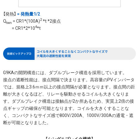
【発熱】
= 発熱量1/2
2
Q
= CR1*(100A)
*t *2接点
twn
4
= CR1*2*10
*t
G9KAの開閉構造には、ダブルブレーク構造を採用しています。
接点の遮断性能は、接点間隔で決まります。高容量のPVインバータ
では、規格上3.6ｍｍ以上の接点間隔が必要となります。接点間の距
離が大きくなるほど、リレーを駆動させるコイルも大きくなりま
す。ダブルブレイク構造は接触点が2か所あるため、実質上2倍の接
点ギャップの確保が可能となります。コイルを大きくすることな
く、コンパクトなサイズ感で800V/200A、1000V/300Aの通電・遮
断が可能となりました。
【シングルブレイク構造】