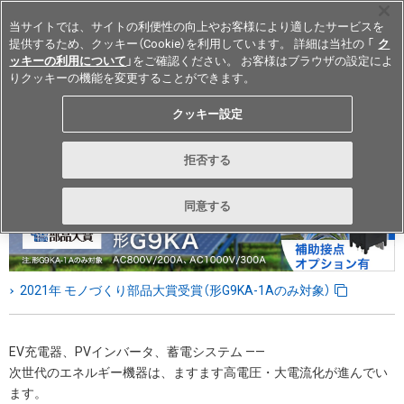
当サイトでは、サイトの利便性の向上やお客様により適したサービスを
提供するため、クッキー（Cookie）を利用しています。 詳細は当社の 「
ク
ッキーの利用について
」をご確認ください。 お客様はブラウザの設定によ
りクッキーの機能を変更することができます。
Japan
クッキー設定
拒否する
同意する
2021年 モノづくり部品大賞受賞（形G9KA-1Aのみ対象）
EV充電器、PVインバータ、蓄電システム ——
次世代のエネルギー機器は、ますます高電圧・大電流化が進んでい
ます。