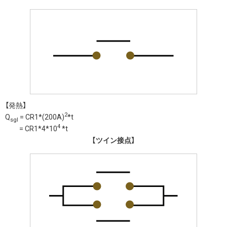
【発熱】
2
Q
= CR1*(200A)
*t
sgl
4
= CR1*4*10
*t
【ツイン接点】