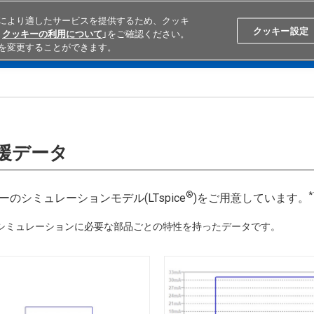
により適したサービスを提供するため、クッキ
Search
Japan
クッキー設定
クッキーの利用について
」をご確認ください。
を変更することができます。
学ぶ
テクニカルサポート
外部ECサイト検索
オムロンと
支援データ
®
*
ーのシミュレーションモデル(LTspice
)をご用意しています。
路シミュレーションに必要な部品ごとの特性を持ったデータです。