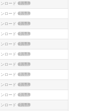
す恐れ、膨大な財産損害を引き起こす恐
ウンロード
会員専用
評価を目的に使用されることは意図もされ
、車載・輸送機器、などが含まれます。
ウンロード
会員専用
利に対する保証または実施権の許諾を行
ウンロード
会員専用
ウンロード
会員専用
の合致の保証、情報の正確性の保証、第
接損害、結果的損害、特別損害、付随的
ウンロード
会員専用
ん。
せん。
ウンロード
会員専用
ウンロードすることで、使用者のコンピ
ウンロード
会員専用
ウンロード
会員専用
ウンロード
会員専用
に変更される場合があります。当社は、
を破棄しなければなりません。さらに当
ウンロード
会員専用
ウンロード
会員専用