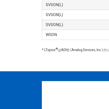
SVSON(L)
SVSON(L)
SVSON(L)
WSON
®
* LTspice
はADI社（Analog Devices