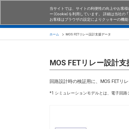
当サイトでは、サイトの利便性の向上やお客様
ー（Cookie）を利用しています。 詳細は当社の 「
お客様はブラウザの設定によりクッキーの機能
製品
業界・用途別商品
知る・
ホーム
MOS FETリレー設計支援データ
MOS FETリレー設計
回路設計時の検証用に、MOS FETリレ
*1 シミュレーションモデルとは、電子回