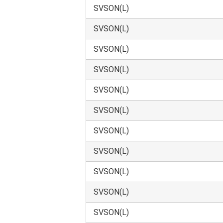
5.輸出管理
SVSON(L)
使用者は本データを、大量破壊兵器の開
SVSON(L)
為替及び外国貿易法」、「米国輸出管理
SVSON(L)
6.準拠法
SVSON(L)
本契約の準拠法は日本法とします。
SVSON(L)
7.管轄裁判所
SVSON(L)
本データに関する全ての紛争については
SVSON(L)
SVSON(L)
SVSON(L)
SVSON(L)
SVSON(L)