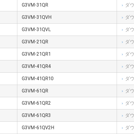
G3VM-31QR
ダ
発等の目的、軍事利用の目的、あるいはその他軍事用途の目的で使用し
G3VM-31QVH
ダ
規則」等、適用ある輸出関連法令を遵守しなければなりません。
G3VM-31QVL
ダ
G3VM-21QR
ダ
G3VM-21QR1
ダ
G3VM-41QR4
ダ
、別段の定めがない限り東京地方裁判所を第一審の専属管轄裁判所とし
G3VM-41QR10
ダ
G3VM-61QR
ダ
G3VM-61QR2
ダ
G3VM-61QR3
ダ
G3VM-61QV2H
ダ