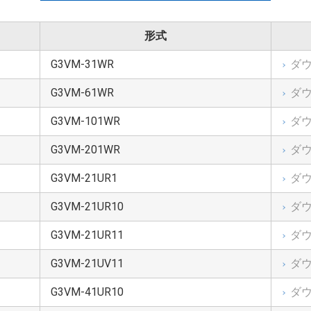
用されることを意図しています。機能評価以外の目的には使用しないで
形式
ないでください。また、本データを販売、譲渡、貸与等しないでくださ
G3VM-31WR
ダ
ンジニアリング、改造、改変、翻案、複製等しないでください。
界などの対環境評価には使用できません。
G3VM-61WR
ダ
び命令により、製造、使用、販売を禁止されている製品に使用しないで
G3VM-101WR
ダ
G3VM-201WR
ダ
予告なしに変更されることがあります。
G3VM-21UR1
ダ
社は、データおよび情報の正確性、完全性に関して一切の保証をいたし
いますが、本製品は誤作動したり故障したりすることがあります。本製
G3VM-21UR10
ダ
害されることのないように、使用者の責任において、使用者のハードウ
。なお、設計に際しては、本製品に関する最新の情報（本データ、注意事
G3VM-21UR11
ダ
 「取扱説明書」「操作説明書」などでご確認の上、これに従ってください
G3VM-21UV11
ダ
単独で評価することを想定しています。使用者の製品設計に用いる場合
において使用可否をご判断ください。
G3VM-41UR10
ダ
機器、産業用ロボット、家電機器など）に使用される本製品の機能評価を