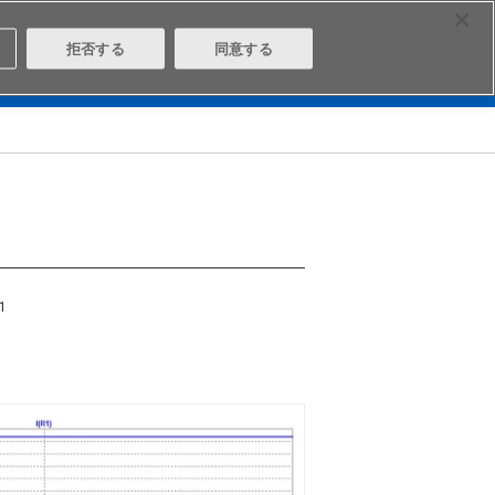
Select Region
Contact
拒否する
同意する
は
Aratasとは
ログイン/会員登録
1