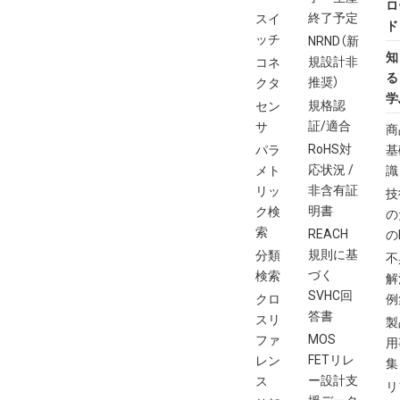
ロ
終了予定
スイ
ド
ッチ
NRND（新
知
規設計非
コネ
る
推奨）
クタ
学
規格認
セン
証/適合
サ
商
RoHS対
パラ
基
応状況 /
メト
識
非含有証
リッ
技
明書
ク検
の
索
REACH
の
規則に基
分類
不
づく
検索
解
SVHC回
クロ
例
答書
スリ
製
MOS
ファ
用
FETリレ
レン
集
ー設計支
ス
リ