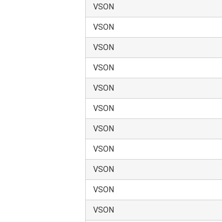
す。本データは、特別に高い品質・
VSON
れ、もしくは社会に深刻な影響を及ぼ
ていませんし、また保証もされてい
VSON
特定用途に使用される本製品の機能
本データは、本製品の代表的特性を
VSON
うものではありません。
VSON
当社は、本データに関して、明示的
三者の権利の非侵害保証を含むがこ
VSON
損害、逸失利益、機会損失、休業損
本データを使用することによって、
VSON
当社は、本データが本製品の実際の
ュータ等に損害が生じた場合でも一
VSON
VSON
4.契約期間
VSON
本データをダウンロードすることをもっ
理由の如何を問わずいつでも本契約を解
VSON
社が要求した場合には、使用者は破棄し
VSON