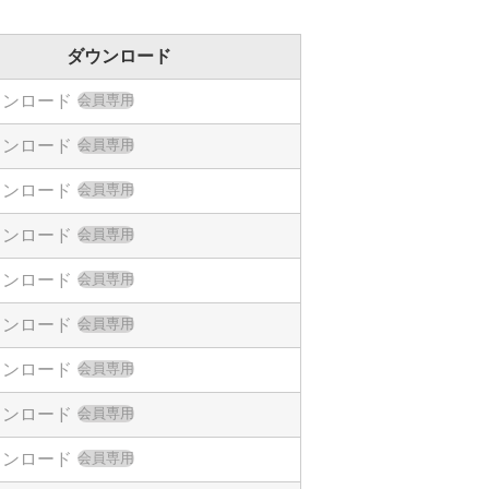
ください。
ダウンロード
い。
ウンロード
会員専用
ウンロード
会員専用
ください。
ウンロード
会員専用
ウンロード
会員専用
ウンロード
会員専用
ません。
品をご使用頂く場合は、本製品の誤作動
ウンロード
会員専用
ェア・ソフトウェア・システムに必要な
項、本製品の仕様書、データシートな
ウンロード
会員専用
。
ウンロード
会員専用
は、アプリケーションへの適合性や安全
ウンロード
会員専用
目的に使用されることが意図されていま