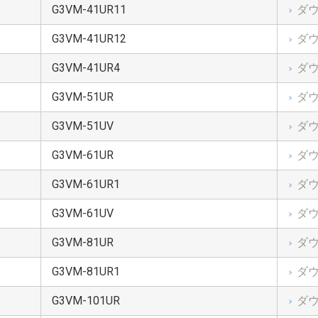
信頼性が要求され、またはその故障や誤作動が生命・身体に危害を及ぼ
G3VM-41UR11
ダ
す恐れのある機器（以下“特定用途”という）に使用される本製品の機能
ません。特定用途には原子力制御関連機器、航空・宇宙機器、医療機器
G3VM-41UR12
ダ
評価を目的に本データを使用しないでください。
示すもので、その使用に際して当社及び第三者の知的財産権その他の権
G3VM-41UR4
ダ
G3VM-51UR
ダ
にも黙示的にも一切の保証（機能動作の保証、商品性の保証、特定目的へ
れに限らない。）をせず、また当社は、本データに関する一切の損害（間
G3VM-51UV
ダ
、データ喪失等を含むがこれに限らない。）につき一切の責任を負いませ
本製品の保証を拡張したり、免責条件を変更したりするものではありま
G3VM-61UR
ダ
性能と異なることにより、使用者に損害が生じた場合や、本データをダ
切責任を負いません。
G3VM-61UR1
ダ
G3VM-61UV
ダ
G3VM-81UR
ダ
て、使用者は本契約に同意したものとみなされます。本契約は予告なし
除することができます。本契約が解除された場合は、使用者は本データ
G3VM-81UR1
ダ
たことを証する書面を当社に提出しなければなりません。
G3VM-101UR
ダ