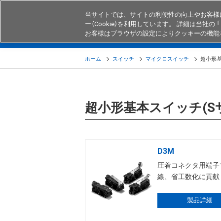
当サイトでは、サイトの利便性の向上やお客様
ー（Cookie）を利用しています。 詳細は当社の 「
お客様はブラウザの設定によりクッキーの機能
製品
業界・用途別商品
知る・
ホーム
スイッチ
マイクロスイッチ
超小形基
超小形基本スイッチ(S
D3M
圧着コネクタ用端子
線、省工数化に貢献
製品詳細