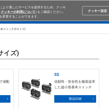
により適したサービスを提供するため、クッキ
Search
Japan
クッキー設定
クッキーの利用について
」をご確認ください。
を変更することができます。
学ぶ
テクニカルサポート
外部ECサイト検索
オムロンと
本スイッチ(Sサイズ)
サイズ)
SS
で省配
信頼性・安全性を徹底追求
した超小形基本スイッチ
製品詳細