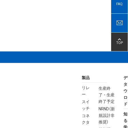
FAQ
TOP
製品
デ
タ
リレ
生産終
ウ
ー
了・生産
ロ
終了予定
スイ
ド
ッチ
NRND（新
知
規設計非
コネ
る
推奨）
クタ
学