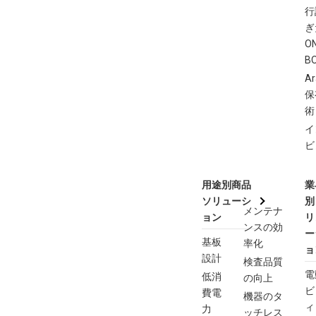
行
ぎ
O
B
Ar
保
術
イ
ビ
用途別商品
業
ソリューシ
別
メンテナ
ョン
リ
ンスの効
ー
基板
率化
ョ
設計
検査品質
電
低消
の向上
ビ
費電
機器のタ
ィ
力
ッチレス