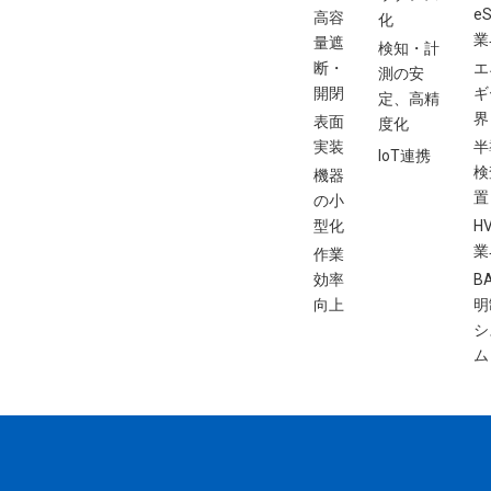
eS
高容
化
業
量遮
検知・計
断・
エ
測の安
開閉
ギ
定、高精
界
表面
度化
実装
半
IoT連携
検
機器
置
の小
型化
H
業
作業
効率
B
向上
明
シ
ム