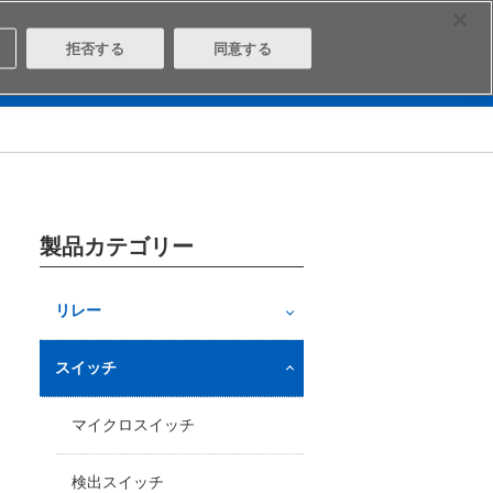
Select Region
Contact
拒否する
同意する
は
Aratasとは
ログイン/会員登録
製品カテゴリー
リレー
スイッチ
マイクロスイッチ
検出スイッチ