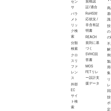
規格認
セン
証/適合
サ
商
RoHS対
パラ
基
応状況 /
メト
識
非含有証
リッ
技
明書
ク検
の
索
REACH
の
規則に基
分類
不
づく
検索
解
SVHC回
クロ
例
答書
スリ
製
MOS
ファ
用
FETリレ
レン
集
ー設計支
ス
リ
援データ
外部
レ
EC
回
サイ
技
ト検
ポ
索
定