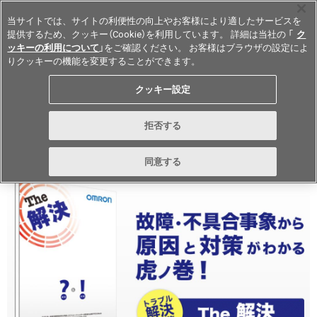
当サイトでは、サイトの利便性の向上やお客様により適したサービスを
提供するため、クッキー（Cookie）を利用しています。 詳細は当社の 「
ク
ッキーの利用について
」をご確認ください。 お客様はブラウザの設定によ
りクッキーの機能を変更することができます。
Japan
クッキー設定
トラブル解決事例集”The解決” 原因
拒否する
と対策
同意する