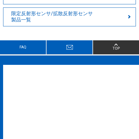
限定反射形センサ/拡散反射形センサ
製品一覧
FAQ
TOP