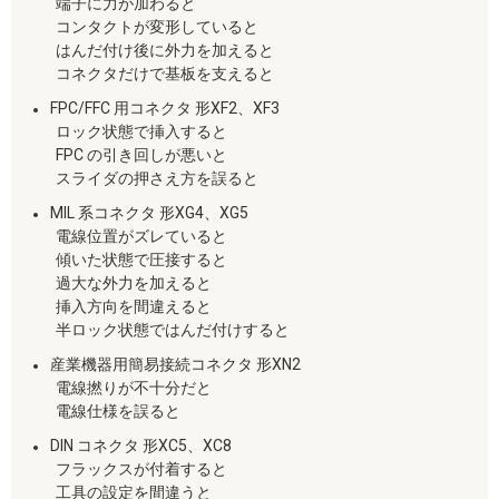
端子に力が加わると
コンタクトが変形していると
はんだ付け後に外力を加えると
コネクタだけで基板を支えると
FPC/FFC 用コネクタ 形XF2、XF3
ロック状態で挿入すると
FPC の引き回しが悪いと
スライダの押さえ方を誤ると
MIL 系コネクタ 形XG4、XG5
電線位置がズレていると
傾いた状態で圧接すると
過大な外力を加えると
挿入方向を間違えると
半ロック状態ではんだ付けすると
産業機器用簡易接続コネクタ 形XN2
電線撚りが不十分だと
電線仕様を誤ると
DIN コネクタ 形XC5、XC8
フラックスが付着すると
工具の設定を間違うと