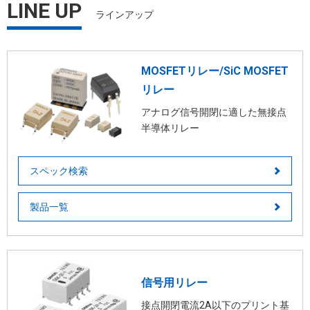
LINE UP
ラインアップ
車載用リレー
MOSFETリレー/SiC MOSFET
リレー
アナログ信号開閉に適した無接点
半導体リレー
スペック検索
製品一覧
信号用リレー
接点開閉電流2A以下のプリント基