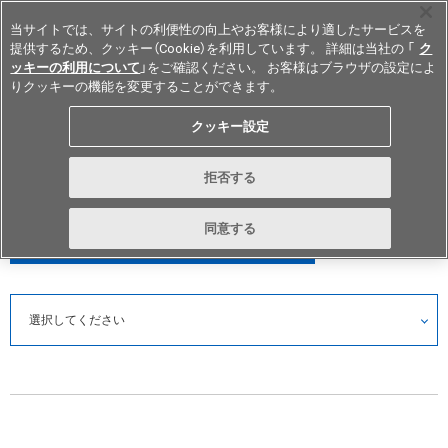
当サイトでは、サイトの利便性の向上やお客様により適したサービスを
提供するため、クッキー（Cookie）を利用しています。 詳細は当社の 「
ク
ッキーの利用について
」をご確認ください。 お客様はブラウザの設定によ
りクッキーの機能を変更することができます。
Japan
クッキー設定
リレー
拒否する
PARAMETRIC SEARCH
同意する
スペック検索
選択してください
MOSFETリレー/SiC MOSFETリレー
信号用リレー/パワーリレー