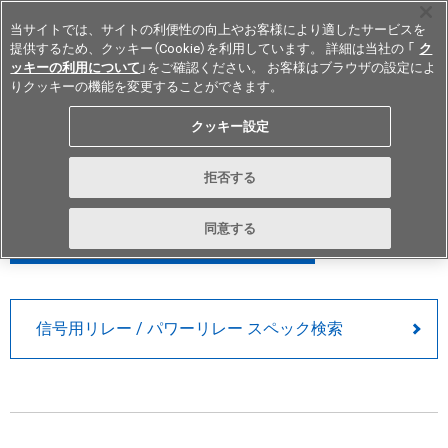
当サイトでは、サイトの利便性の向上やお客様により適したサービスを
提供するため、クッキー（Cookie）を利用しています。 詳細は当社の 「
ク
ッキーの利用について
」をご確認ください。 お客様はブラウザの設定によ
りクッキーの機能を変更することができます。
Japan
クッキー設定
パワーリレー
拒否する
PARAMETRIC SEARCH
同意する
スペック検索
信号用リレー / パワーリレー スペック検索