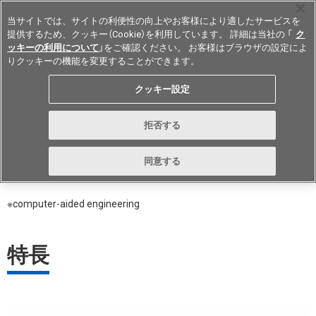
当サイトでは、サイトの利便性の向上やお客様により適したサービスを
提供するため、クッキー（Cookie）を利用しています。 詳細は当社の 「
ク
ッキーの利用について
」をご確認ください。 お客様はブラウザの設定によ
りクッキーの機能を変更することができます。
Japan
クッキー設定
※
CAE解析
拒否する
同意する
理論に裏付けられたものづくりを実現、生産工程設計を支援するシ
ミュレーション技術
※computer-aided engineering
特長