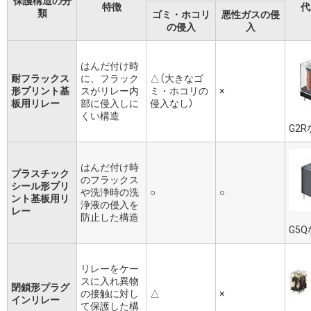
保護構造の分
特徴
代
類
ゴミ・ホコリ
悪性ガスの侵
の侵入
入
はんだ付け時
耐フラックス
に、フラック
△（大きなゴ
形プリント基
スがリレー内
ミ・ホコリの
×
板用リレー
部に侵入しに
侵入なし）
くい構造
G2
はんだ付け時
プラスチック
のフラックス
シール形プリ
や洗浄時の洗
○
○
ント基板用リ
浄液の侵入を
レー
防止した構造
G5
リレーをケー
スに入れ異物
閉鎖形プラグ
の接触に対し
△
×
インリレー
て保護した構