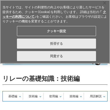
当サイトでは、サイトの利便性の向上やお客様により適したサービスを
提供するため、クッキー（Cookie）を利用しています。 詳細は当社の 「
ク
ッキーの利用について
」をご確認ください。 お客様はブラウザの設定によ
りクッキーの機能を変更することができます。
Japan
クッキー設定
拒否する
同意する
リレーの基礎知識：技術編
基礎編
技術編
使用編
規格編
用語解説
一覧