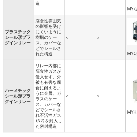
造
MY
腐食性雰囲気
の影響を受け
プラスチック
にくいように
シール形プラ
樹脂のケー
○
○
グインリレー
ス、カバーな
どでシールさ
MY
れた構造
リレー内部に
腐食性ガスが
侵入せず、外
被も有害な腐
食に耐えるよ
ハーメチック
うに金属、ガ
シール形プラ
○
○
ラスのケー
グインリレー
ス、カバーな
どでシールさ
MY
れ不活性ガス
（N2）を封入し
た密封構造