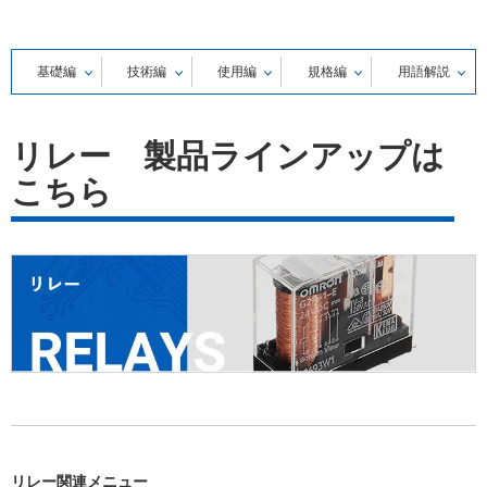
基礎編
技術編
使用編
規格編
用語解説
一覧
リレー 製品ラインアップは
先頭文字から
探す
こちら
分類から探す
リレー関連メニュー