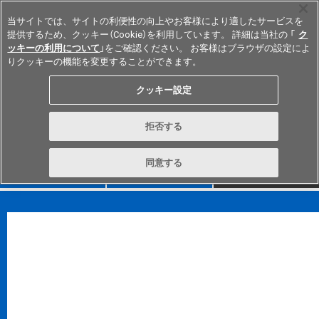
当サイトでは、サイトの利便性の向上やお客様により適したサービスを
提供するため、クッキー（Cookie）を利用しています。 詳細は当社の 「
ク
ッキーの利用について
」をご確認ください。 お客様はブラウザの設定によ
りクッキーの機能を変更することができます。
Japan
*
御注意事項
クッキー設定
CADのデータ使用について
CADデータに関するお問い合わせ
拒否する
同意する
FAQ
TOP