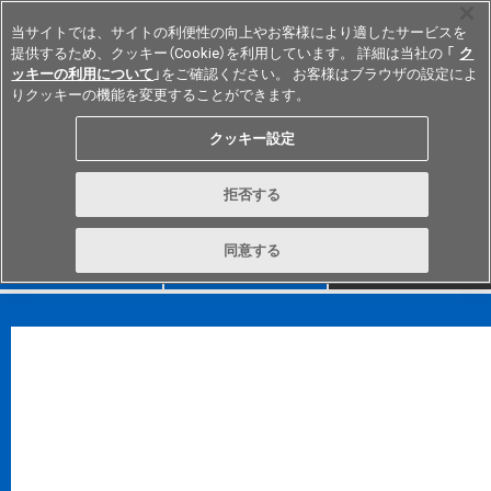
当サイトでは、サイトの利便性の向上やお客様により適したサービスを
提供するため、クッキー（Cookie）を利用しています。 詳細は当社の 「
ク
ッキーの利用について
」をご確認ください。 お客様はブラウザの設定によ
りクッキーの機能を変更することができます。
Japan
*
御注意事項
クッキー設定
CADのデータ使用について
CADデータに関するお問い合わせ
拒否する
同意する
FAQ
TOP