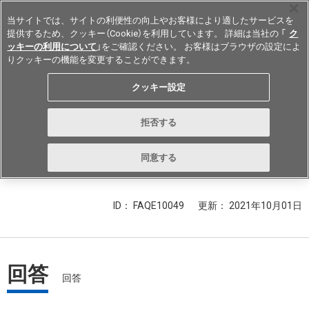
当サイトでは、サイトの利便性の向上やお客様により適したサービスを
提供するため、クッキー（Cookie）を利用しています。 詳細は当社の 「
ク
ッキーの利用について
」をご確認ください。 お客様はブラウザの設定によ
りクッキーの機能を変更することができます。
Japan
クッキー設定
ラッチングリレーのキープ力(保持
拒否する
力)は、どの程度の期間大丈夫でし
ょうか？
同意する
ID： FAQE10049
更新：
2021年10月01日
回答
回答