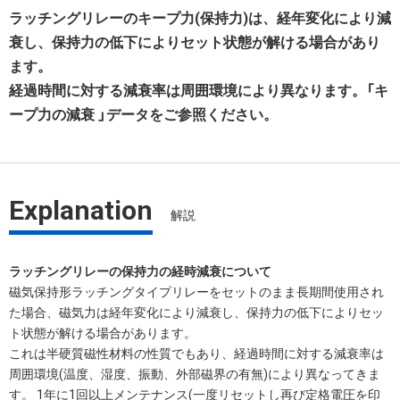
ラッチングリレーのキープ力(保持力)は、経年変化により減
衰し、保持力の低下によりセット状態が解ける場合があり
ます。
経過時間に対する減衰率は周囲環境により異なります。「キ
ープ力の減衰 」データをご参照ください。
Explanation
解説
ラッチングリレーの保持力の経時減衰について
磁気保持形ラッチングタイプリレーをセットのまま長期間使用され
た場合、磁気力は経年変化により減衰し、保持力の低下によりセッ
ト状態が解ける場合があります。
これは半硬質磁性材料の性質でもあり、経過時間に対する減衰率は
周囲環境(温度、湿度、振動、外部磁界の有無)により異なってきま
す。 1年に1回以上メンテナンス(一度リセットし再び定格電圧を印