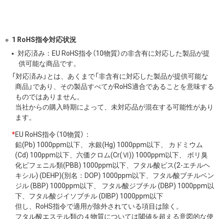
1 RoHS指令対応状況
対応済み：EU RoHS指令（10物質）の非含有に対応した製品が提
供可能な商品です。
「対応済み」とは、あくまで「非含有に対応した製品が提供可能な
商品」であり、その製品すべてがRoHS適合であることを意味する
ものではありません。
当社からの購入時期によって、未対応品が混在する可能性があり
ます。
*
EU RoHS指令（10物質）：
鉛(Pb) 1000ppm以下、 水銀(Hg) 1000ppm以下、 カドミウム
(Cd) 100ppm以下、六価クロム(Cr(Ⅵ)) 1000ppm以下、 ポリ臭
化ビフェニル類(PBB) 1000ppm以下、フタル酸ビス(2-エチルヘ
キシル) (DEHP)(別名：DOP) 1000ppm以下、フタル酸ブチルベン
ジル (BBP) 1000ppm以下、 フタル酸ジブチル (DBP) 1000ppm以
下、フタル酸ジイソブチル (DIBP) 1000ppm以下
但し、RoHS指令で適用が除外されている項目は除く。
フタル酸エステル類の４物質については閾値を超える意図的な使