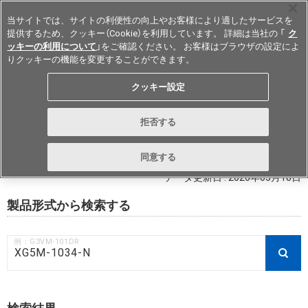
当サイトでは、サイトの利便性の向上やお客様により適したサービスを
提供するため、クッキー（Cookie）を利用しています。 詳細は当社の 「
ク
ッキーの利用について
」をご確認ください。 お客様はブラウザの設定によ
りクッキーの機能を変更することができます。
Japan
クッキー設定
RoHS対応状況 / 非含有証明書ダウ
拒否する
ンロード
同意する
データ更新日 : 2026年03月18日
製品形式から検索する
例：G3VM-101DR