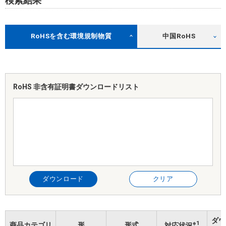
検索結果
RoHSを含む環境規制物質
中国RoHS
RoHS 非含有証明書
ダウンロードリスト
ダウンロード
クリア
ダウ
※1
商品カテゴリ
形
形式
対応状況