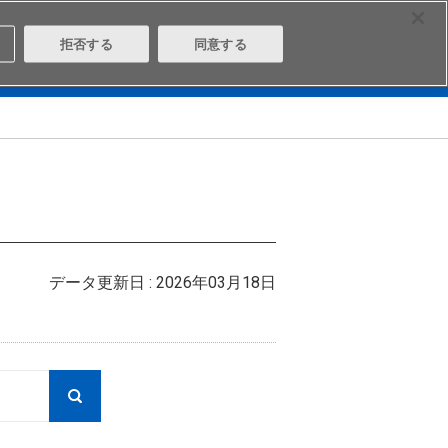
Select Region
Contact
拒否する
同意する
は
Aratasとは
ログイン/会員登録
データ更新日 : 2026年03月18日