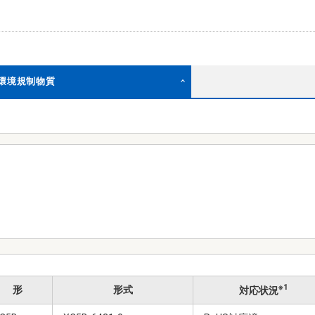
む環境規制物質
※1
形
形式
対応状況