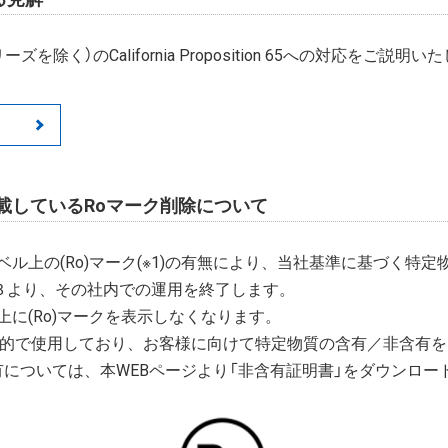
ズを除く）のCalifornia Proposition 65への対応をご説明
載しているRoマーク削除について
ル上の(Ro)マーク(※1)の有無により、当社基準に基づく特
/３より、その社内での運用を終了します。
に(Ro)マークを表示しなくなります。
目的で使用しており、お客様に向けて特定物質の含有／非含有
有については、本WEBページより「非含有証明書」をダウンロー