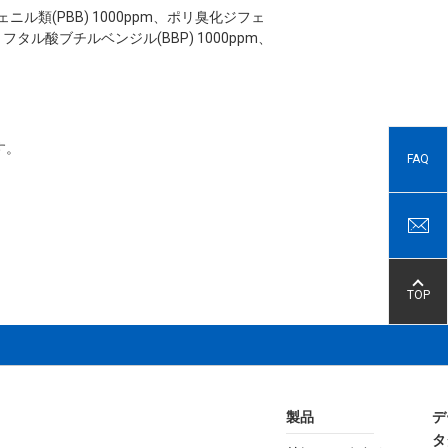
ビフェニル類(PBB) 1000ppm、ポリ臭化ジフェ
m、フタル酸ブチルベンジル(BBP) 1000ppm、
す。
FAQ
TOP
製品
デ
タ