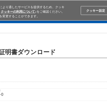
により適したサービスを提供するため、クッキ
Search
Japan
クッキー設定
クッキーの利用について
」をご確認ください。
を変更することができます。
学ぶ
テクニカルサポート
外部ECサイト検索
オムロンと
含有証明書ダウンロード
R