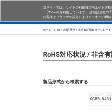
当サイトでは、サイトの利便性の向上やお客様
ー（Cookie）を利用しています。 詳細は当社の 「
お客様はブラウザの設定によりクッキーの機能
製品
業界・用途別商品
知る・
ホーム
RoHS対応状況 / 非含有証明書ダウンロード
RoHS対応状況 / 非
製品形式から検索する
例：G3VM-101D