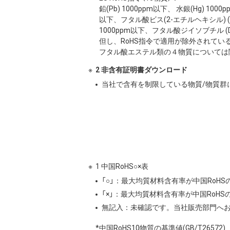
鉛(Pb) 1000ppm以下、 水銀(Hg) 10
以下、フタル酸ビス(2-エチルヘキシル) (DE
1000ppm以下、フタル酸ジイソブチル (DI
但し、RoHS指令で適用が除外されてい
フタル酸エステル類の４物質については
2 非含有証明書ダウンロード
当社で含有を制限している物質/物質群
1 中国RoHS○×表
「○」：最大均質材料含有率が中国RoH
「×」：最大均質材料含有率が中国RoH
無記入：未確認です。当社販売部門へ
*中国RoHS10物質の基準値(GB/T26572)