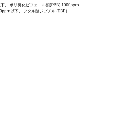
pm以下、 ポリ臭化ビフェニル類(PBB) 1000ppm
00ppm以下、 フタル酸ジブチル (DBP)