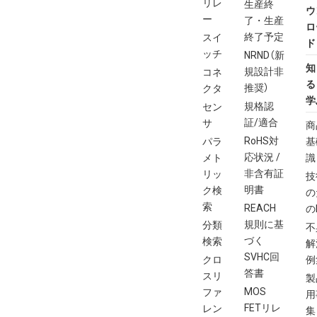
リレ
生産終
ウ
ー
了・生産
ロ
終了予定
スイ
ド
ッチ
NRND（新
知
規設計非
コネ
る
推奨）
クタ
学
規格認
セン
証/適合
サ
商
RoHS対
パラ
基
応状況 /
メト
識
非含有証
リッ
技
明書
ク検
の
索
REACH
の
規則に基
分類
不
づく
検索
解
SVHC回
クロ
例
答書
スリ
製
MOS
ファ
用
FETリレ
レン
集