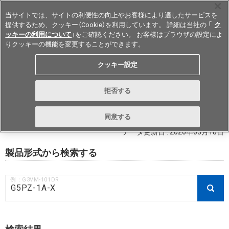
当サイトでは、サイトの利便性の向上やお客様により適したサービスを
提供するため、クッキー（Cookie）を利用しています。 詳細は当社の 「
ク
ッキーの利用について
」をご確認ください。 お客様はブラウザの設定によ
りクッキーの機能を変更することができます。
Japan
クッキー設定
RoHS対応状況 / 非含有証明書ダウ
拒否する
ンロード
同意する
データ更新日 : 2026年03月18日
製品形式から検索する
例：G3VM-101DR