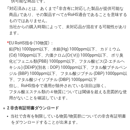
供可能な商品です。
「対応済み」とは、あくまで「非含有に対応した製品が提供可能な
商品」であり、その製品すべてがRoHS適合であることを意味する
ものではありません。
当社からの購入時期によって、未対応品が混在する可能性があり
ます。
*
EU RoHS指令（10物質）：
鉛(Pb) 1000ppm以下、 水銀(Hg) 1000ppm以下、 カドミウム
(Cd) 100ppm以下、六価クロム(Cr(Ⅵ)) 1000ppm以下、 ポリ臭
化ビフェニル類(PBB) 1000ppm以下、フタル酸ビス(2-エチルヘ
キシル) (DEHP)(別名：DOP) 1000ppm以下、フタル酸ブチルベン
ジル (BBP) 1000ppm以下、 フタル酸ジブチル (DBP) 1000ppm以
下、フタル酸ジイソブチル (DIBP) 1000ppm以下
但し、RoHS指令で適用が除外されている項目は除く。
フタル酸エステル類の４物質については閾値を超える意図的な使
用がないことを確認しています。
2 非含有証明書ダウンロード
当社で含有を制限している物質/物質群についての非含有証明書
をダウンロードすることが出来ます。