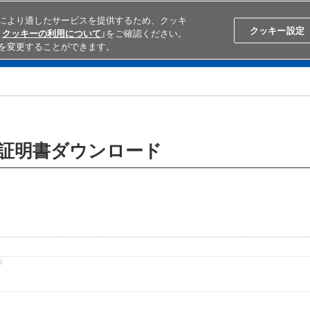
により適したサービスを提供するため、クッキ
Search
Japan
クッキー設定
クッキーの利用について
」をご確認ください。
を変更することができます。
学ぶ
テクニカルサポート
外部ECサイト検索
オムロンと
含有証明書ダウンロード
R