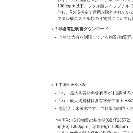
1000ppm以下、フタル酸ジイソブチル (DI
但し、RoHS指令で適用が除外されてい
フタル酸エステル類の４物質については
2 非含有証明書ダウンロード
当社で含有を制限している物質/物質群
1 中国RoHS○×表
「○」：最大均質材料含有率が中国RoH
「×」：最大均質材料含有率が中国RoH
無記入：未確認です。当社販売部門へ
*中国RoHS10物質の基準値(GB/T26572)
鉛(Pb) 1000ppm、水銀(Hg) 1000
ニルエーテル類(PBDE) 1000ppm、フタ