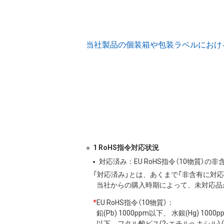
当社製品の個装箱や包装ラベルにおける (
1 RoHS指令対応状況
対応済み：EU RoHS指令（10物質）
「対応済み」とは、あくまで「非含有に対
当社からの購入時期によって、未対応品
*
EU RoHS指令（10物質）：
鉛(Pb) 1000ppm以下、 水銀(Hg) 10
以下、フタル酸ビス(2-エチルヘキシル) (DE