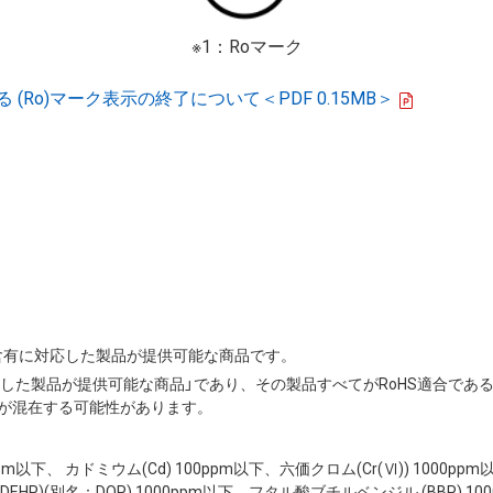
※1：Roマーク
Ro)マーク表示の終了について＜PDF 0.15MB＞
の非含有に対応した製品が提供可能な商品です。
応した製品が提供可能な商品」であり、その製品すべてがRoHS適合であ
が混在する可能性があります。
00ppm以下、 カドミウム(Cd) 100ppm以下、六価クロム(Cr(Ⅵ)) 1000p
HP)(別名：DOP) 1000ppm以下、フタル酸ブチルベンジル (BBP) 10