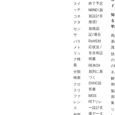
終了予定
スイ
ド
ッチ
NRND（新
知
規設計非
コネ
る
推奨）
クタ
学
規格認
セン
証/適合
サ
商
RoHS対
パラ
基
応状況 /
メト
識
非含有証
リッ
技
明書
ク検
の
索
REACH
の
規則に基
分類
不
づく
検索
解
SVHC回
クロ
例
答書
スリ
製
MOS
ファ
用
FETリレ
レン
集
ー設計支
ス
リ
援データ
外部