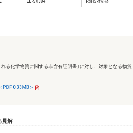
E
EE-SX384
RoHS対応済
まれる化学物質に関する非含有証明書」に対し、対象となる物質
PDF 0.33MB＞
対する見解