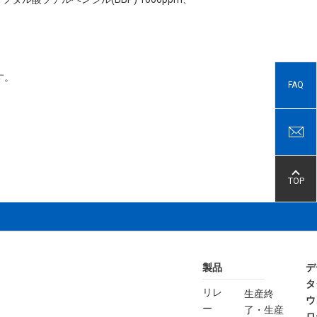
す。
FAQ
TOP
製品
デ
タ
リレ
生産終
ウ
ー
了・生産
ロ