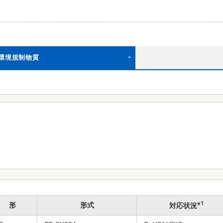
む環境規制物質
※1
形
形式
対応状況