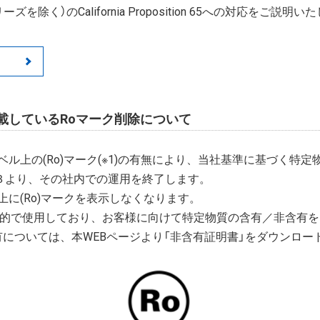
ズを除く）のCalifornia Proposition 65への対応をご説明
載しているRoマーク削除について
ル上の(Ro)マーク(※1)の有無により、当社基準に基づく特
/３より、その社内での運用を終了します。
に(Ro)マークを表示しなくなります。
目的で使用しており、お客様に向けて特定物質の含有／非含有
有については、本WEBページより「非含有証明書」をダウンロー