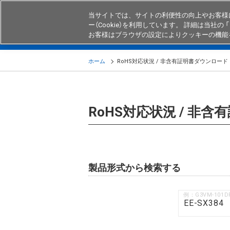
当サイトでは、サイトの利便性の向上やお客様
ー（Cookie）を利用しています。 詳細は当社の 「
お客様はブラウザの設定によりクッキーの機能
製品
業界・用途別商品
知る・
ホーム
RoHS対応状況 / 非含有証明書ダウンロード
RoHS対応状況 / 非
製品形式から検索する
例：G3VM-101D