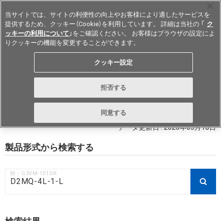
当サイトでは、サイトの利便性の向上やお客様により適したサービスを
提供するため、クッキー（Cookie）を利用しています。 詳細は当社の 「
ク
ッキーの利用について
」をご確認ください。 お客様はブラウザの設定によ
りクッキーの機能を変更することができます。
Japan
クッキー設定
RoHS対応状況 / 非含有証明書ダウ
拒否する
ンロード
同意する
データ更新日 : 2026年03月18日
製品形式から検索する
例：G3VM-101DR