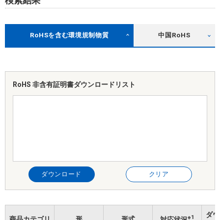
検索結果
RoHSを含む環境規制物質
中国RoHS
RoHS 非含有証明書
ダウンロードリスト
ダウンロード
クリア
ダウ
※1
商品カテゴリ
形
形式
対応状況