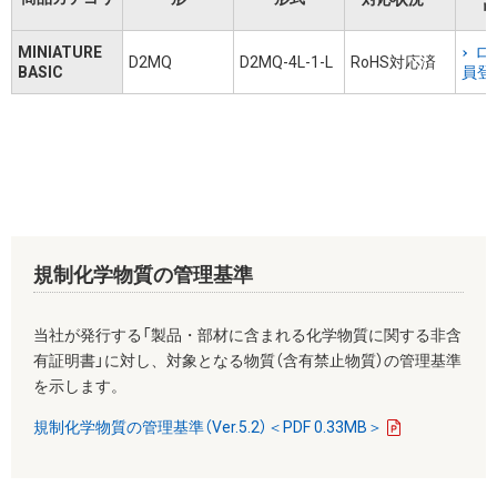
リ
MINIATURE
ロ
D2MQ
D2MQ-4L-1-L
RoHS対応済
BASIC
員登
規制化学物質の管理基準
当社が発行する「製品・部材に含まれる化学物質に関する非含
有証明書」に対し、対象となる物質（含有禁止物質）の管理基準
を示します。
規制化学物質の管理基準（Ver.5.2）＜PDF 0.33MB＞