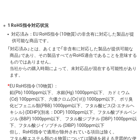
1 RoHS指令対応状況
対応済み：EU RoHS指令（10物質）の非含有に対応した製品が提
供可能な商品です。
「対応済み」とは、あくまで「非含有に対応した製品が提供可能な
商品」であり、その製品すべてがRoHS適合であることを意味する
ものではありません。
当社からの購入時期によって、未対応品が混在する可能性があり
ます。
*
EU RoHS指令（10物質）：
鉛(Pb) 1000ppm以下、 水銀(Hg) 1000ppm以下、 カドミウム
(Cd) 100ppm以下、六価クロム(Cr(Ⅵ)) 1000ppm以下、 ポリ臭
化ビフェニル類(PBB) 1000ppm以下、フタル酸ビス(2-エチルヘ
キシル) (DEHP)(別名：DOP) 1000ppm以下、フタル酸ブチルベン
ジル (BBP) 1000ppm以下、 フタル酸ジブチル (DBP) 1000ppm以
下、フタル酸ジイソブチル (DIBP) 1000ppm以下
但し、RoHS指令で適用が除外されている項目は除く。
フタル酸エステル類の４物質については閾値を超える意図的な使