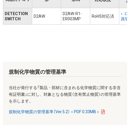
リ
DETECTION
D2AW-R1-
ロ
D2AW
RoHS対応済
SWITCH
ER003MP
員登
規制化学物質の管理基準
当社が発行する「製品・部材に含まれる化学物質に関する非含
有証明書」に対し、対象となる物質（含有禁止物質）の管理基準
を示します。
規制化学物質の管理基準（Ver.5.2）＜PDF 0.33MB＞