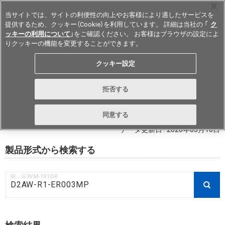
当サイトでは、サイトの利便性の向上やお客様により適したサービスを
提供するため、クッキー（Cookie）を利用しています。 詳細は当社の 「
ク
ッキーの利用について
」をご確認ください。 お客様はブラウザの設定によ
りクッキーの機能を変更することができます。
Japan
クッキー設定
RoHS対応状況 / 非含有証明書ダウ
拒否する
ンロード
同意する
データ更新日 : 2026年03月18日
製品形式から検索する
例：G3VM-101DR