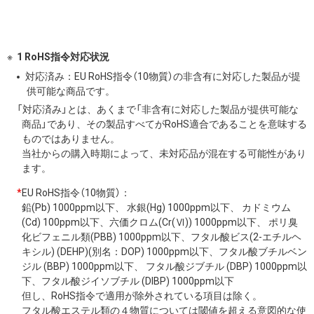
1 RoHS指令対応状況
対応済み：EU RoHS指令（10物質）の非含有に対応した製品が提
供可能な商品です。
「対応済み」とは、あくまで「非含有に対応した製品が提供可能な
商品」であり、その製品すべてがRoHS適合であることを意味する
ものではありません。
当社からの購入時期によって、未対応品が混在する可能性があり
ます。
*
EU RoHS指令（10物質）：
鉛(Pb) 1000ppm以下、 水銀(Hg) 1000ppm以下、 カドミウム
(Cd) 100ppm以下、六価クロム(Cr(Ⅵ)) 1000ppm以下、 ポリ臭
化ビフェニル類(PBB) 1000ppm以下、フタル酸ビス(2-エチルヘ
キシル) (DEHP)(別名：DOP) 1000ppm以下、フタル酸ブチルベン
ジル (BBP) 1000ppm以下、 フタル酸ジブチル (DBP) 1000ppm以
下、フタル酸ジイソブチル (DIBP) 1000ppm以下
但し、RoHS指令で適用が除外されている項目は除く。
フタル酸エステル類の４物質については閾値を超える意図的な使