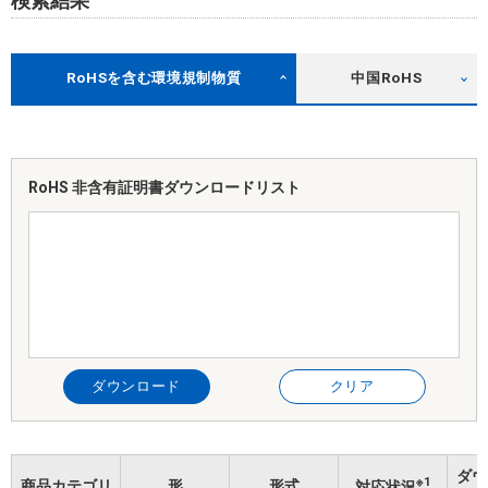
検索結果
RoHSを含む環境規制物質
中国RoHS
RoHS 非含有証明書
ダウンロードリスト
ダウンロード
クリア
ダウ
※1
商品カテゴリ
形
形式
対応状況