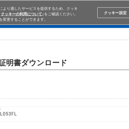
により適したサービスを提供するため、クッキ
Search
Japan
クッキー設定
クッキーの利用について
」をご確認ください。
を変更することができます。
学ぶ
テクニカルサポート
外部ECサイト検索
オムロンと
含有証明書ダウンロード
R