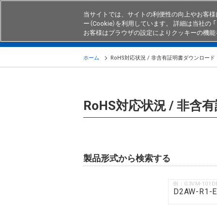
当サイトでは、サイトの利便性の向上やお客様
ー（Cookie）を利用しています。 詳細は当社の 「
お客様はブラウザの設定によりクッキーの機能
製品
業界・用途別商品
知る・
ホーム
RoHS対応状況 / 非含有証明書ダウンロード
RoHS対応状況 / 非
製品形式から検索する
例：G3VM-101D