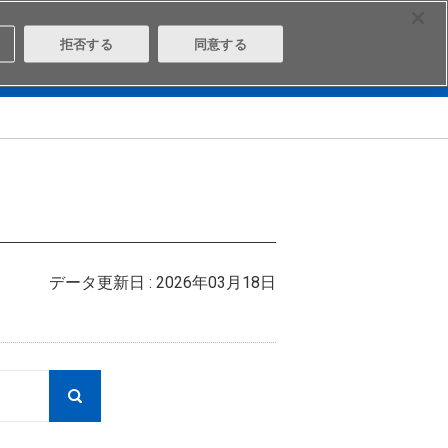
Select Region
Contact
拒否する
同意する
は
Aratasとは
ログイン/会員登録
データ更新日 : 2026年03月18日