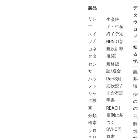
製品
デ
タ
リレ
生産終
ウ
ー
了・生産
ロ
終了予定
スイ
ド
ッチ
NRND（新
知
規設計非
コネ
る
推奨）
クタ
学
規格認
セン
証/適合
サ
商
RoHS対
パラ
基
応状況 /
メト
識
非含有証
リッ
技
明書
ク検
の
索
REACH
の
規則に基
分類
不
づく
検索
解
SVHC回
クロ
例
答書
スリ