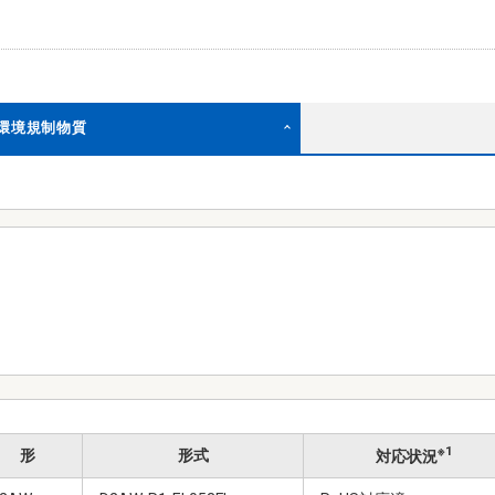
む環境規制物質
※1
形
形式
対応状況