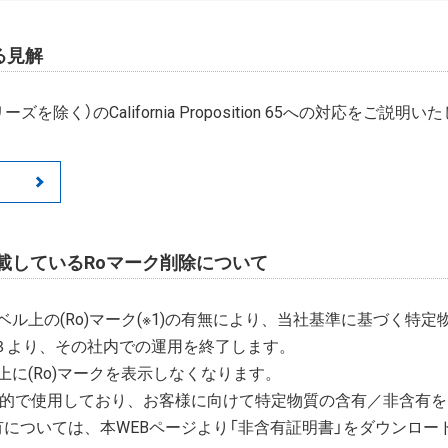
対する見解
ズを除く）のCalifornia Proposition 65への対応をご説明
載しているRoマーク削除について
ル上の(Ro)マーク(※1)の有無により、当社基準に基づく特
/３より、その社内での運用を終了します。
に(Ro)マークを表示しなくなります。
目的で使用しており、お客様に向けて特定物質の含有／非含有
有については、本WEBページより「非含有証明書」をダウンロー