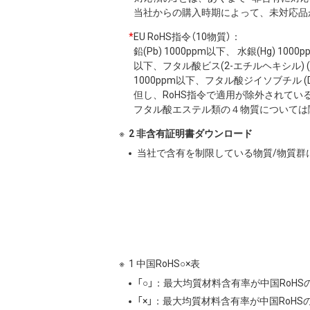
当社からの購入時期によって、未対応品
*
EU RoHS指令（10物質）：
鉛(Pb) 1000ppm以下、 水銀(Hg) 10
以下、フタル酸ビス(2-エチルヘキシル) (DE
1000ppm以下、フタル酸ジイソブチル (DI
但し、RoHS指令で適用が除外されてい
フタル酸エステル類の４物質については
2 非含有証明書ダウンロード
当社で含有を制限している物質/物質群
1 中国RoHS○×表
「○」：最大均質材料含有率が中国RoH
「×」：最大均質材料含有率が中国RoH