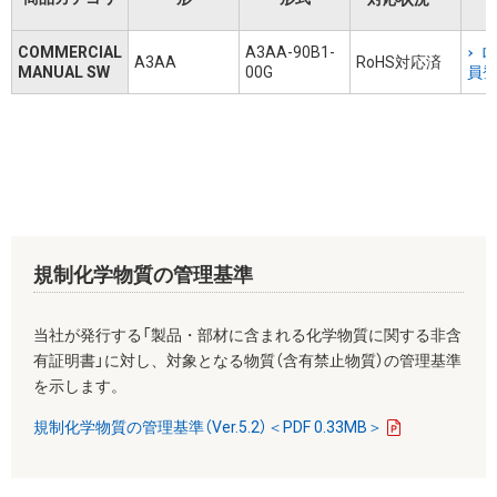
COMMERCIAL
A3AA-90B1-
ロ
A3AA
RoHS対応済
MANUAL SW
00G
員
規制化学物質の管理基準
当社が発行する「製品・部材に含まれる化学物質に関する非含
有証明書」に対し、対象となる物質（含有禁止物質）の管理基準
を示します。
規制化学物質の管理基準（Ver.5.2）＜PDF 0.33MB＞