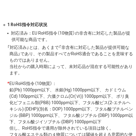
1 RoHS指令対応状況
対応済み：EU RoHS指令（10物質）の非含有に対応した製品が提
供可能な商品です。
「対応済み」とは、あくまで「非含有に対応した製品が提供可能な
商品」であり、その製品すべてがRoHS適合であることを意味する
ものではありません。
当社からの購入時期によって、未対応品が混在する可能性があり
ます。
*
EU RoHS指令（10物質）：
鉛(Pb) 1000ppm以下、 水銀(Hg) 1000ppm以下、 カドミウム
(Cd) 100ppm以下、六価クロム(Cr(Ⅵ)) 1000ppm以下、 ポリ臭
化ビフェニル類(PBB) 1000ppm以下、フタル酸ビス(2-エチルヘ
キシル) (DEHP)(別名：DOP) 1000ppm以下、フタル酸ブチルベン
ジル (BBP) 1000ppm以下、 フタル酸ジブチル (DBP) 1000ppm以
下、フタル酸ジイソブチル (DIBP) 1000ppm以下
但し、RoHS指令で適用が除外されている項目は除く。
フタル酸エステル類の４物質については閾値を超える意図的な使