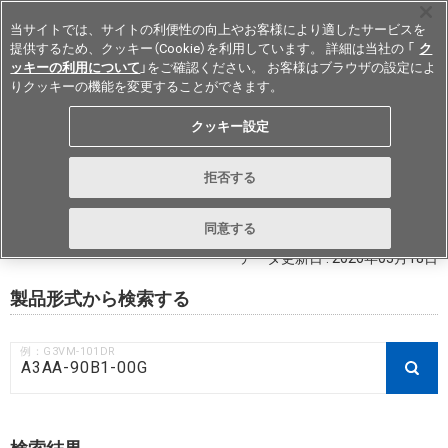
当サイトでは、サイトの利便性の向上やお客様により適したサービスを
提供するため、クッキー（Cookie）を利用しています。 詳細は当社の 「
ク
ッキーの利用について
」をご確認ください。 お客様はブラウザの設定によ
りクッキーの機能を変更することができます。
Japan
クッキー設定
RoHS対応状況 / 非含有証明書ダウ
拒否する
ンロード
同意する
データ更新日 : 2026年03月18日
製品形式から検索する
例：G3VM-101DR