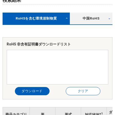
検索結果
RoHSを含む環境規制物質
中国RoHS
RoHS 非含有証明書
ダウンロードリスト
ダウンロード
クリア
ダ
※1
商品カテゴリ
形
形式
対応状況