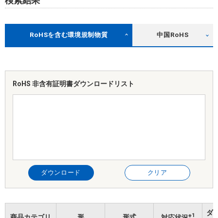
検索結果
RoHSを含む環境規制物質
中国RoHS
RoHS 非含有証明書
ダウンロードリスト
ダウンロード
クリア
ダ
※1
商品カテゴリ
形
形式
対応状況