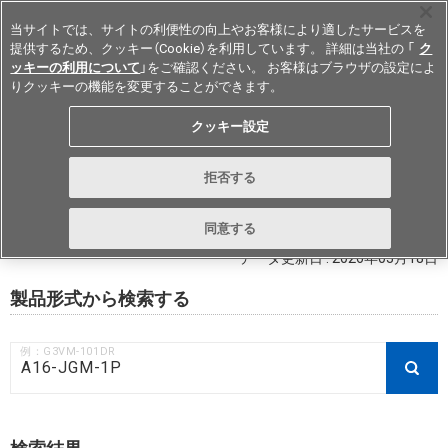
当サイトでは、サイトの利便性の向上やお客様により適したサービスを
提供するため、クッキー（Cookie）を利用しています。 詳細は当社の 「
ク
ッキーの利用について
」をご確認ください。 お客様はブラウザの設定によ
りクッキーの機能を変更することができます。
Japan
クッキー設定
RoHS対応状況 / 非含有証明書ダウ
拒否する
ンロード
同意する
データ更新日 : 2026年03月18日
製品形式から検索する
例：G3VM-101DR