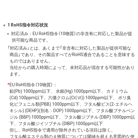
1 RoHS指令対応状況
対応済み：EU RoHS指令（10物質）の非含有に対応した製品が提
供可能な商品です。
「対応済み」とは、あくまで「非含有に対応した製品が提供可能な
商品」であり、その製品すべてがRoHS適合であることを意味する
ものではありません。
当社からの購入時期によって、未対応品が混在する可能性があり
ます。
*
EU RoHS指令（10物質）：
鉛(Pb) 1000ppm以下、 水銀(Hg) 1000ppm以下、 カドミウム
(Cd) 100ppm以下、六価クロム(Cr(Ⅵ)) 1000ppm以下、 ポリ臭
化ビフェニル類(PBB) 1000ppm以下、フタル酸ビス(2-エチルヘ
キシル) (DEHP)(別名：DOP) 1000ppm以下、フタル酸ブチルベン
ジル (BBP) 1000ppm以下、 フタル酸ジブチル (DBP) 1000ppm以
下、フタル酸ジイソブチル (DIBP) 1000ppm以下
但し、RoHS指令で適用が除外されている項目は除く。
フタル酸エステル類の４物質については閾値を超える意図的な使