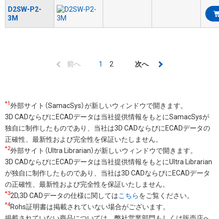
D2SW-P2-
3M
ペ
前
前へ
カ
1
Page
2
次
次へ
ー
ペ
レ
ペ
ジ
ー
ン
ー
送
*1
ジ
ト
ジ
外部サイト（SamacSys）が新しいウィンドウで開きます。
り
3D CADならびにECADデータは当社提供情報をもとにSamacSysが
ペ
独自に制作したものであり、当社は3D CADならびにECADデータの
ー
正確性、最新性および完全性を保証いたしません。
ジ
*2
外部サイト（Ultra Librarian）が新しいウィンドウで開きます。
3D CADならびにECADデータは当社提供情報をもとにUltra Librarian
が独自に制作したものであり、当社は3D CADならびにECADデータ
の正確性、最新性および完全性を保証いたしません。
*3
2D,3D CADデータの仕様に関しては
こちら
をご覧ください。
*4
Rohs証明書は掲載されていない場合がございます。
掲載されていない商品については、弊社営業部門もしくは販売店へ