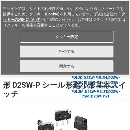
当サイトでは、サイトの利便性の向上やお客様により適したサービスを
提供するため、クッキー（Cookie）を利用しています。 詳細は当社の 「
ク
ッキーの利用について
」をご確認ください。 お客様はブラウザの設定によ
りクッキーの機能を変更することができます。
Japan
クッキー設定
データシート
お問い合わせ
拒否する
購入する
同意する
形 D2SW-P シール形超小形基本スイ
ッチ