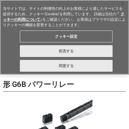
当サイトでは、サイトの利便性の向上やお客様により適したサービスを
提供するため、クッキー（Cookie）を利用しています。 詳細は当社の 「
ク
ッキーの利用について
」をご確認ください。 お客様はブラウザの設定によ
りクッキーの機能を変更することができます。
Japan
クッキー設定
データシート
お問い合わせ
拒否する
購入する
同意する
形 G6B パワーリレー