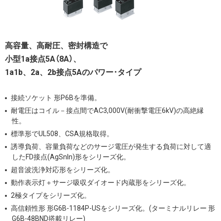
高容量、高耐圧、密封構造で
小型1a接点5A（8A）、
1a1b、2a、2b接点5Aのパワー･タイプ
接続ソケット 形P6Bを準備。
耐電圧はコイル－接点間でAC3,000V(耐衝撃電圧6kV)の高絶縁
性。
標準形でUL508、CSA規格取得。
誘導負荷、容量負荷などのサージ電圧が発生する負荷に対して適
したFD接点(AgSnIn)形をシリーズ化。
超音波洗浄対応形をシリーズ化。
動作表示灯＋サージ吸収ダイオード内蔵形をシリーズ化。
2極タイプをシリーズ化。
高信頼性形 形G6B-1184P-USをシリーズ化。(ターミナルリレー 形
G6B-48BND搭載リレー)