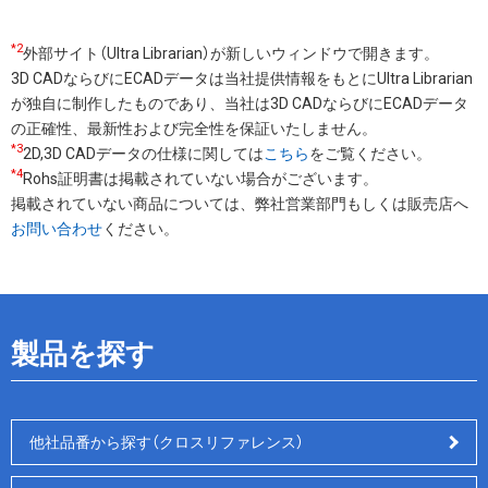
ジ
ー
ン
ー
送
*2
ジ
ト
ジ
外部サイト（Ultra Librarian）が新しいウィンドウで開きます。
り
3D CADならびにECADデータは当社提供情報をもとにUltra Librarian
ペ
が独自に制作したものであり、当社は3D CADならびにECADデータ
ー
の正確性、最新性および完全性を保証いたしません。
ジ
*3
2D,3D CADデータの仕様に関しては
こちら
をご覧ください。
*4
Rohs証明書は掲載されていない場合がございます。
掲載されていない商品については、弊社営業部門もしくは販売店へ
お問い合わせ
ください。
製品を探す
他社品番から探す（クロスリファレンス）