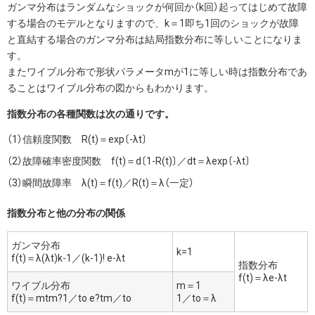
ガンマ分布はランダムなショックが何回か（k回）起ってはじめて故障
する場合のモデルとなりますので、k＝1即ち1回のショックが故障
と直結する場合のガンマ分布は結局指数分布に等しいことになりま
す。
またワイブル分布で形状パラメータmが1に等しい時は指数分布であ
ることはワイブル分布の図からもわかります。
指数分布の各種関数は次の通りです。
信頼度関数 R(t)＝exp〔-λt〕
故障確率密度関数 f(t)＝d〔1-R(t)〕／dt＝λexp〔-λt〕
瞬間故障率 λ(t)＝f(t)／R(t)＝λ（一定）
指数分布と他の分布の関係
ガンマ分布
k=1
f(t)＝λ(λt)k-1／(k-1)! e-λt
指数分布
f(t)＝λe-λt
ワイブル分布
m＝1
f(t)＝mtm?1／to e?tm／to
1／to＝λ