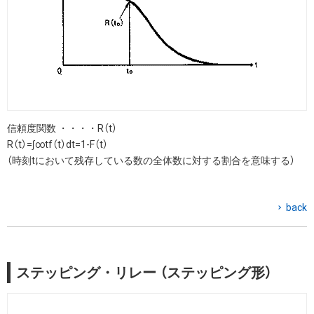
信頼度関数 ・・・・R（t）
R（t）=∫∞tf（t）dt=1-F（t）
（時刻tにおいて残存している数の全体数に対する割合を意味する）
back
ステッピング・リレー （ステッピング形）