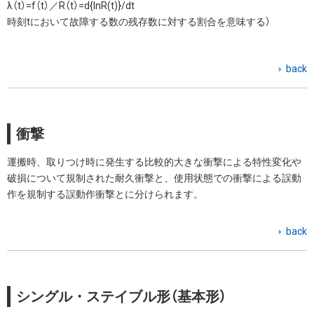
λ（t）=f（t）／R（t）=d{InR(t)}/dt
時刻tにおいて故障する数の残存数に対する割合を意味する）
back
衝撃
運搬時、取りつけ時に発生する比較的大きな衝撃による特性変化や
破損について規制された耐久衝撃と、使用状態での衝撃による誤動
作を規制する誤動作衝撃とに分けられます。
back
シングル・ステイブル形（基本形）