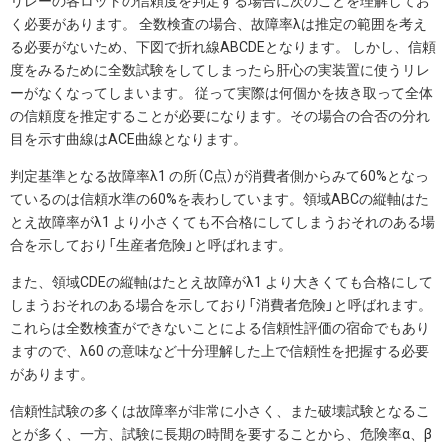
リレーの各ロットの信頼度を判定する場合に次のことを理解してお
く必要があります。 全数検査の場合、故障率λは推定の範囲を考え
る必要がないため、下図で折れ線ABCDEとなります。 しかし、信頼
度をみるために全数試験をしてしまったら肝心の実装置に使うリレ
ーがなくなってしまいます。 従って実際は何個かを抜き取って全体
の信頼度を推定することが必要になります。その場合の合否の分れ
目を示す曲線はACE曲線となります。
判定基準となる故障率λ1 の所（C点）が消費者側からみて60%となっ
ているのは信頼水準の60%を表わしています。領域ABCの縦軸はた
とえ故障率がλ1 より小さくても不合格にしてしまうおそれのある場
合を示しており「生産者危険」と呼ばれます。
また、領域CDEの縦軸はたとえ故障がλ1 より大きくても合格にして
しまうおそれのある場合を示しており「消費者危険」と呼ばれます。
これらは全数検査ができないことによる信頼性評価の宿命でもあり
ますので、λ60 の意味など十分理解した上で信頼性を把握する必要
があります。
信頼性試験の多くは故障率が非常に小さく、また破壊試験となるこ
とが多く、一方、試験に長期の時間を要することから、危険率α、β