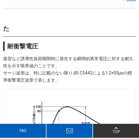
た
耐衝撃電圧
落雷など誘導性負荷開閉時に発生する瞬間的異常電圧に対する耐久
性を示す限界値のことです。
サージ波形は、特に記載のない限りJIS C5442による1.2×50μsの標
準衝撃電圧波形で表します。
FAQ
TOP