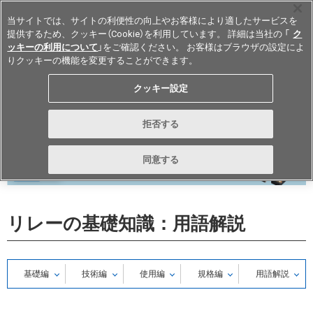
当サイトでは、サイトの利便性の向上やお客様により適したサービスを
提供するため、クッキー（Cookie）を利用しています。 詳細は当社の 「
ク
ッキーの利用について
」をご確認ください。 お客様はブラウザの設定によ
りクッキーの機能を変更することができます。
Japan
クッキー設定
拒否する
同意する
リレーの基礎知識：用語解説
基礎編
技術編
使用編
規格編
用語解説
基礎編
技術編
使用編
一覧
メカニカル
メカニカル
メカニカル