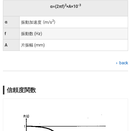
2
-3
α=(2πf)
×A×10
2
α
振動加速度 （m/s
）
f
振動数 (Hz)
A
片振幅 (mm)
back
信頼度関数