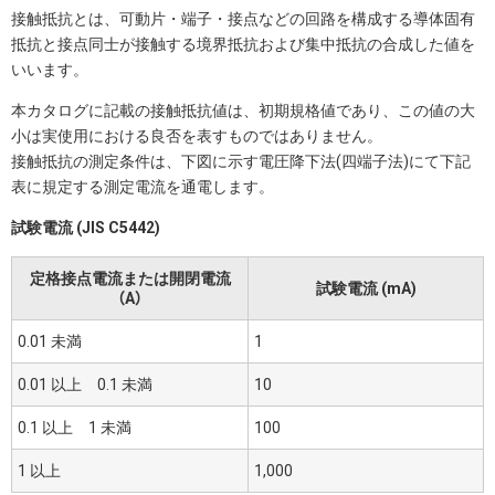
接触抵抗とは、可動片・端子・接点などの回路を構成する導体固有
抵抗と接点同士が接触する境界抵抗および集中抵抗の合成した値を
いいます。
本カタログに記載の接触抵抗値は、初期規格値であり、この値の大
小は実使用における良否を表すものではありません。
接触抵抗の測定条件は、下図に示す電圧降下法(四端子法)にて下記
表に規定する測定電流を通電します。
試験電流 (JIS C5442)
定格接点電流または開閉電流
試験電流 (mA)
（A）
0.01 未満
1
0.01 以上 0.1 未満
10
0.1 以上 1 未満
100
1 以上
1,000