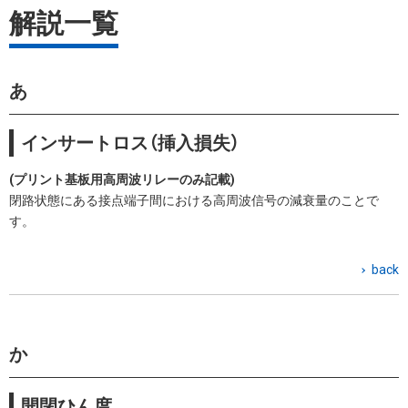
解説一覧
リレー
リレー
リレー
先頭文字から
（有接点リ
（有接点リ
（有接点リ
探す
レー）
レー）
レー）
分類から探す
基礎編
技術編
使用編
あ
MOS FETリ
MOS FETリ
MOS FETリ
レー
レー
レー
（無接点リ
（無接点リ
（無接点リ
インサートロス（挿入損失）
レー）
レー）
レー）
(プリント基板用高周波リレーのみ記載)
閉路状態にある接点端子間における高周波信号の減衰量のことで
す。
back
か
開閉ひん度