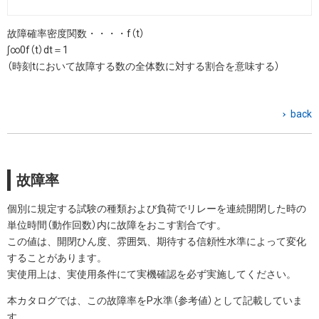
故障確率密度関数・・・・f（t）
∫∞0f（t）dt＝1
（時刻tにおいて故障する数の全体数に対する割合を意味する）
back
故障率
個別に規定する試験の種類および負荷でリレーを連続開閉した時の
単位時間（動作回数）内に故障をおこす割合です。
この値は、開閉ひん度、雰囲気、期待する信頼性水準によって変化
することがあります。
実使用上は、実使用条件にて実機確認を必ず実施してください。
本カタログでは、この故障率をP水準（参考値）として記載していま
す。