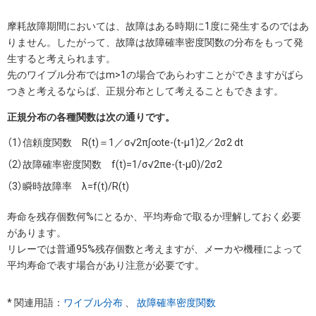
摩耗故障期間においては、故障はある時期に1度に発生するのではあ
りません。したがって、故障は故障確率密度関数の分布をもって発
生すると考えられます。
先のワイブル分布ではm>1の場合であらわすことができますがばら
つきと考えるならば、正規分布として考えることもできます。
正規分布の各種関数は次の通りです。
信頼度関数 R(t)＝1／σ√2π∫∞te-(t-μ1)2／2σ2 dt
故障確率密度関数 f(t)=1/σ√2πe-(t-μ0)/2σ2
瞬時故障率 λ=f(t)/R(t)
寿命を残存個数何%にとるか、平均寿命で取るか理解しておく必要
があります。
リレーでは普通95%残存個数と考えますが、メーカや機種によって
平均寿命で表す場合があり注意が必要です。
* 関連用語：
ワイブル分布
、
故障確率密度関数