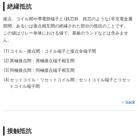
絶縁抵抗
接点、コイル間や導電部端子と（鉄芯粋、鉄芯のような）非充電金属
部間、あるいは接点相互間の絶縁された部分の抵抗のことです。
この値はリレー単体における値で、基板のランドなどは含みませ
ん。
コイル－接点間：コイル端子と接点全端子間
異極接点間：異極接点端子相互間
同極接点間：同極接点端子相互間
セットコイル・リセットコイル間：セットコイル端子とリセッ
トコイル端子間
back
接触抵抗