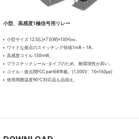
小型、高感度1極信号用リレー
小型サイズ 12.5(L)×7.5(W)×10(H)㎜。
ワイドな接点のスイッチング領域1mA～1A。
高感度コイル 150mW。
プラスチックシール･タイプのため、耐環境性が高い。
コイル－接点間FCC part68準拠。(1,500V、10×160μs)
使用周囲温度90℃対応品も品揃え。