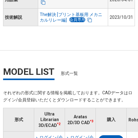
The解決 [プリント基板用 メカニ
技術解説
2023/10/31
会員専用
カルリレー編]
MODEL LIST
形式一覧
それぞれの形式に関する情報を掲載しております。​CADデータはロ
グイン/会員登録いただくと​ダウンロードすることができます。
Ultra
Aratas
形式
Librarian
購入
Ro
*3
2D/3D CAD
*2
3D/ECAD
ログイン/会
ログイン/会