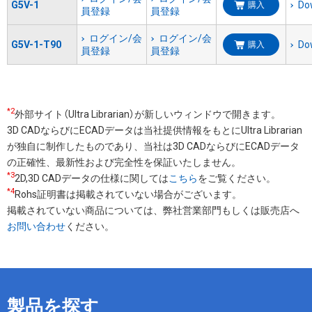
G5V-1
Do
購入
員登録
員登録
ログイン/会
ログイン/会
G5V-1-T90
Do
購入
員登録
員登録
*2
外部サイト（Ultra Librarian）が新しいウィンドウで開きます。
3D CADならびにECADデータは当社提供情報をもとにUltra Librarian
が独自に制作したものであり、当社は3D CADならびにECADデータ
の正確性、最新性および完全性を保証いたしません。
*3
2D,3D CADデータの仕様に関しては
こちら
をご覧ください。
*4
Rohs証明書は掲載されていない場合がございます。
掲載されていない商品については、弊社営業部門もしくは販売店へ
お問い合わせ
ください。
製品を探す