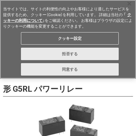
当サイトでは、サイトの利便性の向上やお客様により適したサービスを
提供するため、クッキー（Cookie）を利用しています。 詳細は当社の 「
ク
ッキーの利用について
」をご確認ください。 お客様はブラウザの設定によ
りクッキーの機能を変更することができます。
Japan
クッキー設定
データシート
お問い合わせ
拒否する
購入する
同意する
形 G5RL パワーリレー