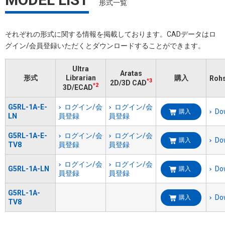
形式一覧
それぞれの形式に関する情報を掲載しております。​CADデータはロ
グイン/会員登録いただくと​ダウンロードすることができます。
Ultra
Aratas
形式
Librarian
購入
Ro
*3
2D/3D CAD
*2
3D/ECAD
G5RL-1A-E-
ログイン/会
ログイン/会
Do
購入
LN
員登録
員登録
G5RL-1A-E-
ログイン/会
ログイン/会
Do
購入
TV8
員登録
員登録
ログイン/会
ログイン/会
G5RL-1A-LN
Do
購入
員登録
員登録
G5RL-1A-
Do
購入
TV8