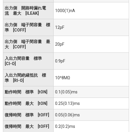
出力側 開路時漏れ電
1000(1)nA
流 最大 [ILEAK]
出力側 端子間容量 標
12pF
準 [COFF]
出力側 端子間容量 最
20pF
大 [COFF]
入出力間容量 標準
0.9pF
[CI-O]
入出力間絶縁抵抗 標
10^8MΩ
準 [RI-O]
動作時間 標準 [tON]
0.1(0.05)ms
動作時間 最大 [tON]
0.25(0.13)ms
復帰時間 標準 [tOFF]
0.05(0.06)ms
復帰時間 最大 [tOFF]
0.2(0.2)ms