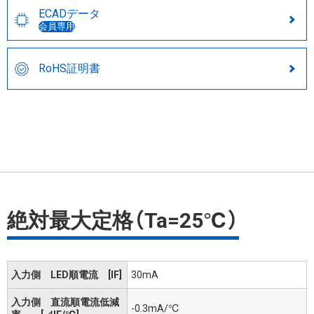
ECADデータ
会員専用
RoHS証明書
絶対最大定格（Ta=25℃）
入力側 LED順電流 [IF]
30mA
入力側 直流順電流低減
-0.3mA/℃