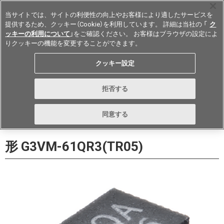
当サイトでは、サイトの利便性の向上やお客様により適したサービスを
提供するため、クッキー（Cookie）を利用しています。 詳細は当社の 「
ク
ッキーの利用について
」をご確認ください。 お客様はブラウザの設定によ
りクッキーの機能を変更することができます。
Japan
クッキー設定
データシート
お問い合わせ
拒否する
購入
形詳細ページに戻る
同意する
形 G3VM-61QR3(TR05)