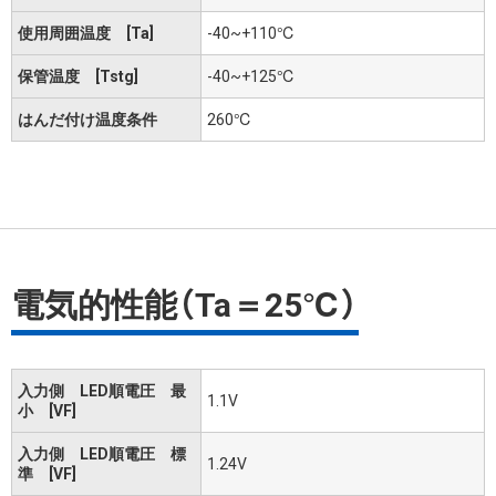
使用周囲温度 [Ta]
-40~+110℃
保管温度 [Tstg]
-40~+125℃
はんだ付け温度条件
260℃
電気的性能（Ta＝25℃）
入力側 LED順電圧 最
1.1V
小 [VF]
入力側 LED順電圧 標
1.24V
準 [VF]