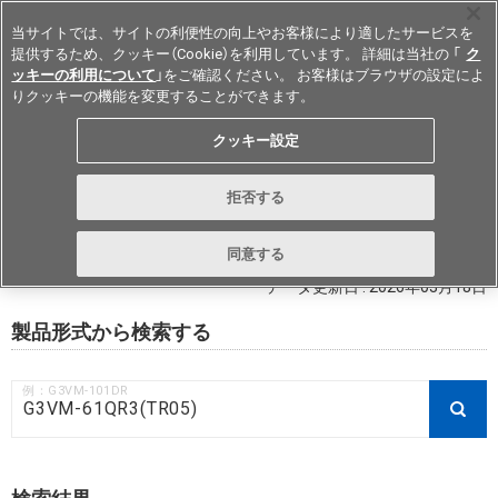
当サイトでは、サイトの利便性の向上やお客様により適したサービスを
提供するため、クッキー（Cookie）を利用しています。 詳細は当社の 「
ク
ッキーの利用について
」をご確認ください。 お客様はブラウザの設定によ
りクッキーの機能を変更することができます。
Japan
クッキー設定
RoHS対応状況 / 非含有証明書ダウ
拒否する
ンロード
同意する
データ更新日 : 2026年03月18日
製品形式から検索する
例：G3VM-101DR