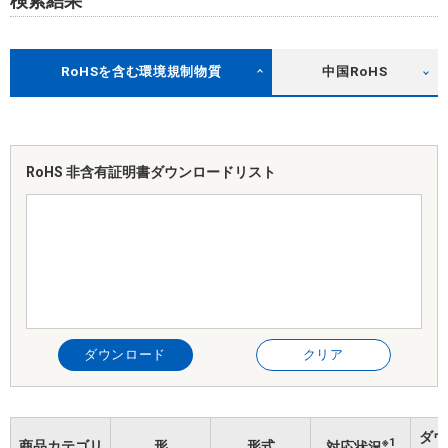
検索結果
RoHSを含む環境規制物質
中国RoHS
RoHS 非含有証明書
ダウンロードリスト
ダウンロード
クリア
ダウ
※1
商品カテゴリ
形
形式
対応状況