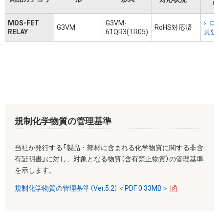
リ
MOS-FET
G3VM-
ロ
G3VM
RoHS対応済
RELAY
61QR3(TR05)
員登
規制化学物質の管理基準
当社が発行する「製品・部材に含まれる化学物質に関する非含
有証明書」に対し、対象となる物質（含有禁止物質）の管理基準
を示します。
規制化学物質の管理基準（Ver.5.2）＜PDF 0.33MB＞