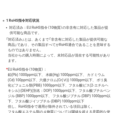
1 RoHS指令対応状況
対応済み：EU RoHS指令（10物質）の非含有に対応した製品が提
供可能な商品です。
「対応済み」とは、あくまで「非含有に対応した製品が提供可能な
商品」であり、その製品すべてがRoHS適合であることを意味する
ものではありません。
当社からの購入時期によって、未対応品が混在する可能性があり
ます。
*
EU RoHS指令（10物質）：
鉛(Pb) 1000ppm以下、 水銀(Hg) 1000ppm以下、 カドミウム
(Cd) 100ppm以下、六価クロム(Cr(Ⅵ)) 1000ppm以下、 ポリ臭
化ビフェニル類(PBB) 1000ppm以下、フタル酸ビス(2-エチルヘ
キシル) (DEHP)(別名：DOP) 1000ppm以下、フタル酸ブチルベン
ジル (BBP) 1000ppm以下、 フタル酸ジブチル (DBP) 1000ppm以
下、フタル酸ジイソブチル (DIBP) 1000ppm以下
但し、RoHS指令で適用が除外されている項目は除く。
フタル酸エステル類の４物質については閾値を超える意図的な使