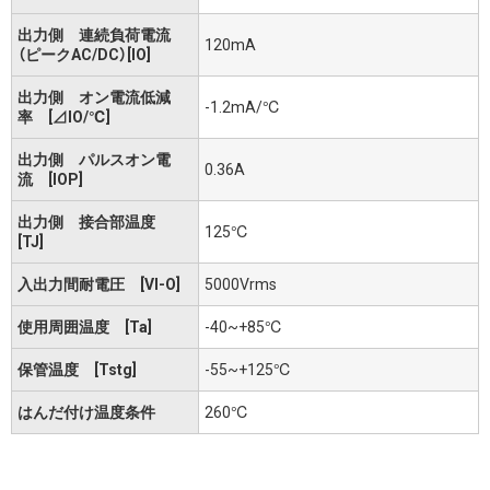
出力側 連続負荷電流
120mA
（ピークAC/DC）[IO]
出力側 オン電流低減
-1.2mA/℃
率 [⊿IO/℃]
出力側 パルスオン電
0.36A
流 [IOP]
出力側 接合部温度
125℃
[TJ]
入出力間耐電圧 [VI-O]
5000Vrms
使用周囲温度 [Ta]
-40~+85℃
保管温度 [Tstg]
-55~+125℃
はんだ付け温度条件
260℃