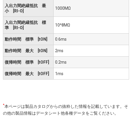
入出力間絶縁抵抗 最
1000MΩ
小 [RI-O]
入出力間絶縁抵抗 標
10^8MΩ
準 [RI-O]
動作時間 標準 [tON]
0.6ms
動作時間 最大 [tON]
2ms
復帰時間 標準 [tOFF]
0.2ms
復帰時間 最大 [tOFF]
1ms
*
本ページは製品カタログからの抜粋した情報を記載しています。そ
の他の製品情報はデータシート他各種データをご覧ください。