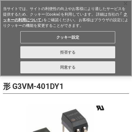
当サイトでは、サイトの利便性の向上やお客様により適したサービスを
提供するため、クッキー（Cookie）を利用しています。 詳細は当社の 「
ク
ッキーの利用について
」をご確認ください。 お客様はブラウザの設定によ
りクッキーの機能を変更することができます。
Japan
クッキー設定
データシート
お問い合わせ
拒否する
購入
形詳細ページに戻る
同意する
形 G3VM-401DY1