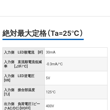
絶対最大定格（Ta=25℃）
入力側 LED順電流 [IF]
30mA
入力側 直流順電流低減
-0.3mA/℃
率 [⊿IF/℃]
入力側 LED逆電圧
5V
[VR]
入力側 接合部温度
125℃
[TJ]
出力側 負荷電圧（ピー
400V
クAC/DC）[VOFF]