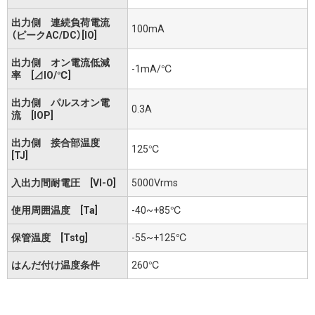
出力側 連続負荷電流
100mA
（ピークAC/DC）[IO]
出力側 オン電流低減
-1mA/℃
率 [⊿IO/℃]
出力側 パルスオン電
0.3A
流 [IOP]
出力側 接合部温度
125℃
[TJ]
入出力間耐電圧 [VI-O]
5000Vrms
使用周囲温度 [Ta]
-40~+85℃
保管温度 [Tstg]
-55~+125℃
はんだ付け温度条件
260℃