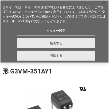
当サイトでは、サイトの利便性の向上やお客様により適したサービスを
提供するため、クッキー（Cookie）を利用しています。 詳細は当社の 「
ク
ッキーの利用について
」をご確認ください。 お客様はブラウザの設定によ
りクッキーの機能を変更することができます。
Japan
クッキー設定
データシート
お問い合わせ
拒否する
購入
形詳細ページに戻る
同意する
形 G3VM-351AY1