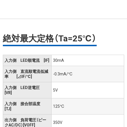
絶対最大定格（Ta=25℃）
入力側 LED順電流 [IF]
30mA
入力側 直流順電流低減
-0.3mA/℃
率 [⊿IF/℃]
入力側 LED逆電圧
5V
[VR]
入力側 接合部温度
125℃
[TJ]
出力側 負荷電圧（ピー
350V
クAC/DC）[VOFF]