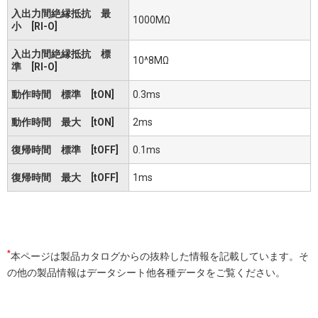
入出力間絶縁抵抗 最
1000MΩ
小 [RI-O]
入出力間絶縁抵抗 標
10^8MΩ
準 [RI-O]
動作時間 標準 [tON]
0.3ms
動作時間 最大 [tON]
2ms
復帰時間 標準 [tOFF]
0.1ms
復帰時間 最大 [tOFF]
1ms
*
本ページは製品カタログからの抜粋した情報を記載しています。そ
の他の製品情報はデータシート他各種データをご覧ください。