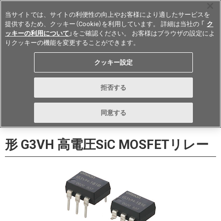
当サイトでは、サイトの利便性の向上やお客様により適したサービスを
提供するため、クッキー（Cookie）を利用しています。 詳細は当社の 「
ク
ッキーの利用について
」をご確認ください。 お客様はブラウザの設定によ
りクッキーの機能を変更することができます。
Japan
クッキー設定
データシート
お問い合わせ
拒否する
購入する
同意する
形 G3VH 高電圧SiC MOSFETリレー