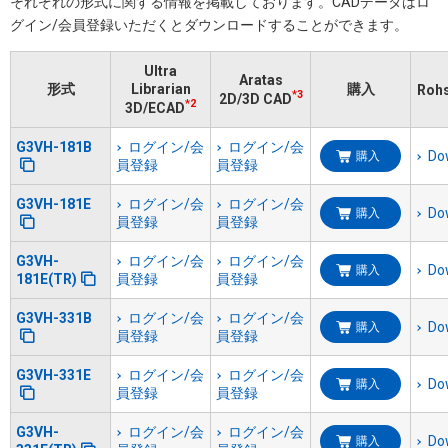
それぞれの形式に関する情報を掲載しております。​CADデータはロ
グイン/会員登録いただくと​ダウンロードすることができます。
Ultra
Aratas
形式
Librarian
購入
Ro
*3
2D/3D CAD
*2
3D/ECAD
G3VH-181B
ログイン/会
ログイン/会
Do
購入
員登録
員登録
G3VH-181E
ログイン/会
ログイン/会
Do
購入
員登録
員登録
G3VH-
ログイン/会
ログイン/会
Do
購入
181E(TR)
員登録
員登録
G3VH-331B
ログイン/会
ログイン/会
Do
購入
員登録
員登録
G3VH-331E
ログイン/会
ログイン/会
Do
購入
員登録
員登録
G3VH-
ログイン/会
ログイン/会
Do
購入