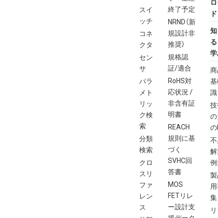
ロ
終了予定
スイ
ド
ッチ
NRND（新
知
規設計非
コネ
る
推奨）
クタ
学
規格認
セン
証/適合
サ
商
RoHS対
パラ
基
応状況 /
メト
識
非含有証
リッ
技
明書
ク検
の
索
REACH
の
規則に基
分類
不
づく
検索
解
SVHC回
クロ
例
答書
スリ
製
MOS
ファ
用
FETリレ
レン
集
ー設計支
ス
リ