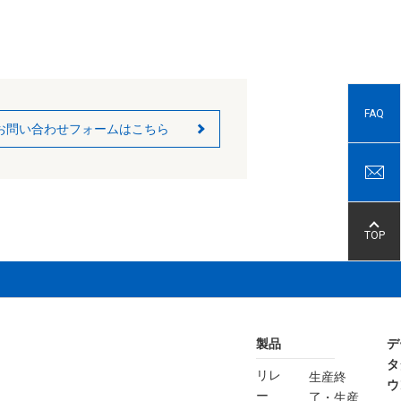
FAQ
お問い合わせフォームはこちら
TOP
製品
デ
タ
リレ
生産終
ウ
ー
了・生産