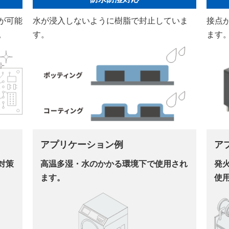
が可能
水が浸入しないように樹脂で封止していま
接点
。
す。
ます
アプリケーション例
ア
対策
高温多湿・水のかかる環境下で使用され
発
ます。
使