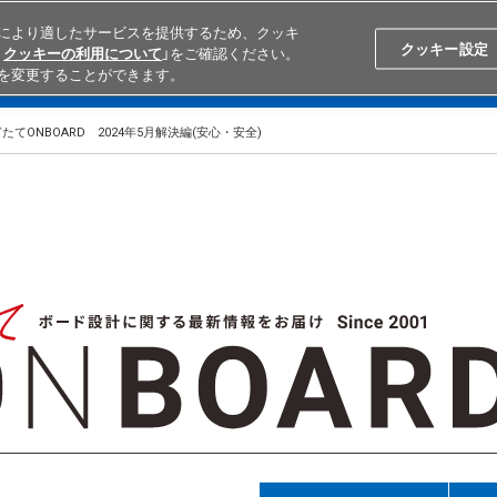
により適したサービスを提供するため、クッキ
Search
Japan
クッキー設定
クッキーの利用について
」をご確認ください。
を変更することができます。
学ぶ
テクニカルサポート
外部ECサイト検索
オムロンと
たてONBOARD 2024年5月解決編(安心・安全)