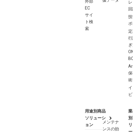
援データ
外部
レ
EC
回
サイ
技
ト検
ポ
索
定
行
ぎ
O
B
Ar
保
術
イ
ビ
用途別商品
業
ソリューシ
別
メンテナ
ョン
リ
ンスの効
ー