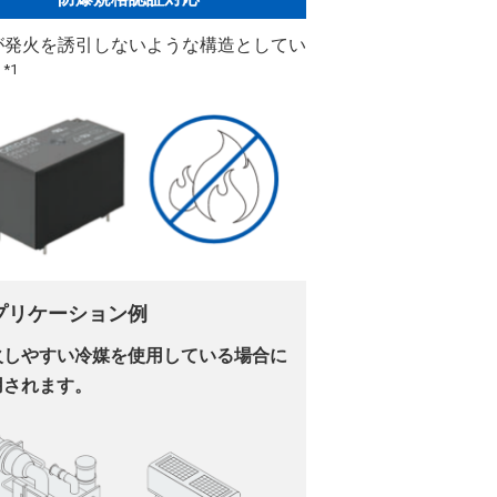
が発火を誘引しないような構造としてい
*1
。
プリケーション例
火しやすい冷媒を使用している場合に
用されます。