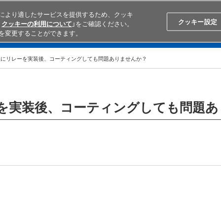
により適したサービスを提供するため、クッキ
Search
Japan
クッキー設定
クッキーの利用について
」をご確認ください。
を変更することができます。
学ぶ
テクニカルサポート
外部ECサイト検索
オムロンと
板にリレーを実装後、コーティングしても問題ありませんか？
を実装後、コーティングしても問題あ