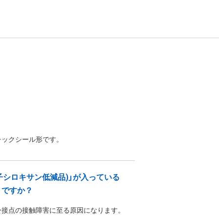
チックシール形です。
子シロキサン低減品)」が入っている
うですか？
ー接点の接触障害に至る原因になります。