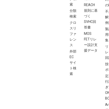
索
REACH
の
規則に基
分類
不
づく
検索
解
SVHC回
クロ
例
答書
スリ
製
MOS
ファ
用
FETリレ
レン
集
ー設計支
ス
リ
援データ
外部
レ
EC
回
サイ
技
ト検
ポ
索
定
行
ぎ
O
B
Ar