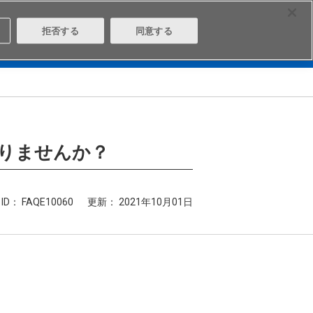
Select Region
Contact
拒否する
同意する
は
Aratasとは
ログイン/会員登録
りませんか？
ID： FAQE10060
更新：
2021年10月01日