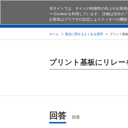
当サイトでは、サイトの利便性の向上やお客様
ー（Cookie）を利用しています。 詳細は当社の 「
お客様はブラウザの設定によりクッキーの機能
製品
業界・用途別商品
知る・
ホーム
製品に関するよくある質問
プリント基
プリント基板にリレー
回答
回答