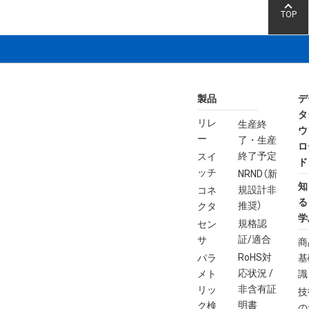
TOP
製品
デ
タ
リレ
生産終
ウ
ー
了・生産
ロ
終了予定
スイ
ド
ッチ
NRND（新
知
規設計非
コネ
る
推奨）
クタ
学
規格認
セン
証/適合
サ
商
RoHS対
パラ
基
応状況 /
メト
識
非含有証
リッ
技
明書
ク検
の