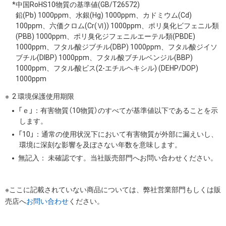
*中国RoHS10物質の基準値(GB/T26572)
鉛(Pb) 1000ppm、水銀(Hg) 1000ppm、カドミウム(Cd)
100ppm、六価クロム(Cr(Ⅵ)) 1000ppm、ポリ臭化ビフェニル類
(PBB) 1000ppm、ポリ臭化ジフェニルエーテル類(PBDE)
1000ppm、フタル酸ジブチル(DBP) 1000ppm、フタル酸ジイソ
ブチル(DIBP) 1000ppm、フタル酸ブチルベンジル(BBP)
1000ppm、フタル酸ビス(2-エチルヘキシル) (DEHP/DOP)
1000ppm
2 環境保護使用期限
「ｅ」：有害物質（10物質）のすべてが基準値以下であることを示
します。
「10」：通常の使用状況下において有害物質が外部に漏えいし、
環境に深刻な影響を及ぼさない年数を意味します。
無記入： 未確認です。当社販売部門へお問い合わせください。
※ここに記載されていない商品については、弊社営業部門もしくは販
売店へ
お問い合わせ
ください。