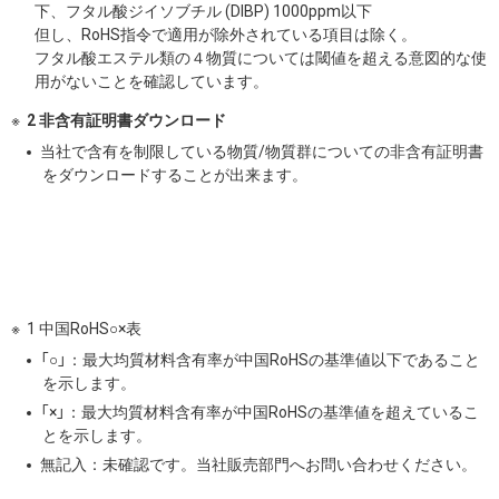
下、フタル酸ジイソブチル (DIBP) 1000ppm以下
但し、RoHS指令で適用が除外されている項目は除く。
フタル酸エステル類の４物質については閾値を超える意図的な使
用がないことを確認しています。
2 非含有証明書ダウンロード
当社で含有を制限している物質/物質群についての非含有証明書
をダウンロードすることが出来ます。
1 中国RoHS○×表
「○」：最大均質材料含有率が中国RoHSの基準値以下であること
を示します。
「×」：最大均質材料含有率が中国RoHSの基準値を超えているこ
とを示します。
無記入：未確認です。当社販売部門へお問い合わせください。