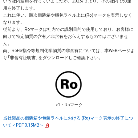
いう社内運用を行っていましたが、2025/３より、その社内での運
用を終了します。
これに伴い、順次個装箱や梱包ラベル上に(Ro)マークを表示しなく
なります。
従前より、Roマークは社内での識別目的で使用しており、お客様に
向けて特定物質の含有／非含有をお伝えするものではございませ
ん。
尚、RoHS指令等規制化学物質の非含有については、本WEBページよ
り「非含有証明書」をダウンロードしご確認下さい。
※1：Roマーク
当社製品の個装箱や包装ラベルにおける (Ro)マーク表示の終了につ
いて＜PDF 0.15MB＞