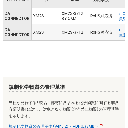
リ
DA
XM2S-3712
ロ
XM2S
RoHS対応済
CONNECTOR
BY OMZ
員登
DA
ロ
XM2S
XM2S-3712
RoHS対応済
CONNECTOR
員登
規制化学物質の管理基準
当社が発行する「製品・部材に含まれる化学物質に関する非含
有証明書」に対し、対象となる物質（含有禁止物質）の管理基準
を示します。
規制化学物質の管理基準（Ver.5.2）＜PDF 0.33MB＞