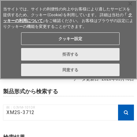
当サイトでは、サイトの利便性の向上やお客様により適したサービスを
提供するため、クッキー（Cookie）を利用しています。 詳細は当社の 「
ク
ッキーの利用について
」をご確認ください。 お客様はブラウザの設定によ
りクッキーの機能を変更することができます。
Japan
クッキー設定
RoHS対応状況 / 非含有証明書ダウ
拒否する
ンロード
同意する
データ更新日 : 2026年03月18日
製品形式から検索する
例：G3VM-101DR