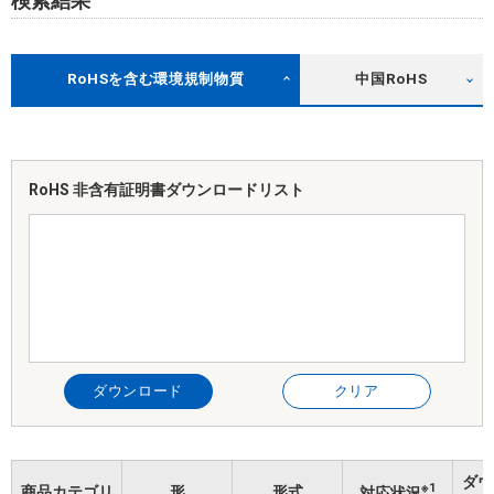
検索結果
RoHSを含む環境規制物質
中国RoHS
RoHS 非含有証明書
ダウンロードリスト
ダウンロード
クリア
ダウ
※1
商品カテゴリ
形
形式
対応状況