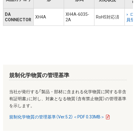
リ
DA
XH4A-6035-
ロ
XH4A
RoHS対応済
CONNECTOR
2A
員登
規制化学物質の管理基準
当社が発行する「製品・部材に含まれる化学物質に関する非含
有証明書」に対し、対象となる物質（含有禁止物質）の管理基準
を示します。
規制化学物質の管理基準（Ver.5.2）＜PDF 0.33MB＞