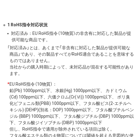
1 RoHS指令対応状況
対応済み：EU RoHS指令（10物質）の非含有に対応した製品が提
供可能な商品です。
「対応済み」とは、あくまで「非含有に対応した製品が提供可能な
商品」であり、その製品すべてがRoHS適合であることを意味する
ものではありません。
当社からの購入時期によって、未対応品が混在する可能性があり
ます。
*
EU RoHS指令（10物質）：
鉛(Pb) 1000ppm以下、 水銀(Hg) 1000ppm以下、 カドミウム
(Cd) 100ppm以下、六価クロム(Cr(Ⅵ)) 1000ppm以下、 ポリ臭
化ビフェニル類(PBB) 1000ppm以下、フタル酸ビス(2-エチルヘ
キシル) (DEHP)(別名：DOP) 1000ppm以下、フタル酸ブチルベン
ジル (BBP) 1000ppm以下、 フタル酸ジブチル (DBP) 1000ppm以
下、フタル酸ジイソブチル (DIBP) 1000ppm以下
但し、RoHS指令で適用が除外されている項目は除く。
フタル酸エステル類の４物質については閾値を超える意図的な使