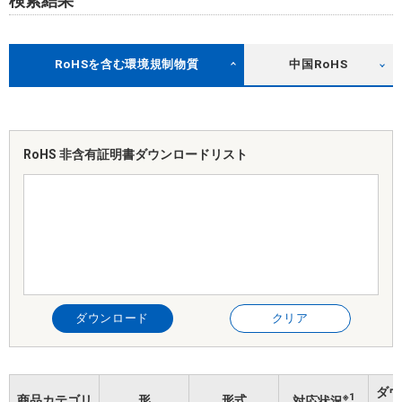
検索結果
RoHSを含む環境規制物質
中国RoHS
RoHS 非含有証明書
ダウンロードリスト
ダウンロード
クリア
ダウ
※1
商品カテゴリ
形
形式
対応状況