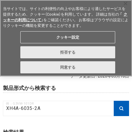
当サイトでは、サイトの利便性の向上やお客様により適したサービスを
提供するため、クッキー（Cookie）を利用しています。 詳細は当社の 「
ク
ッキーの利用について
」をご確認ください。 お客様はブラウザの設定によ
りクッキーの機能を変更することができます。
Japan
クッキー設定
RoHS対応状況 / 非含有証明書ダウ
拒否する
ンロード
同意する
データ更新日 : 2026年03月18日
製品形式から検索する
例：G3VM-101DR