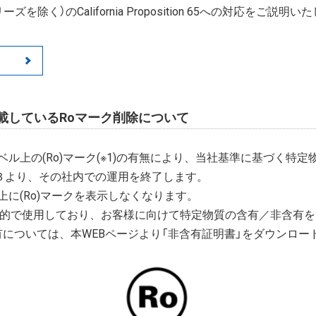
ズを除く）のCalifornia Proposition 65への対応をご説明
載しているRoマーク削除について
ル上の(Ro)マーク(※1)の有無により、当社基準に基づく特
/３より、その社内での運用を終了します。
に(Ro)マークを表示しなくなります。
目的で使用しており、お客様に向けて特定物質の含有／非含有
有については、本WEBページより「非含有証明書」をダウンロー