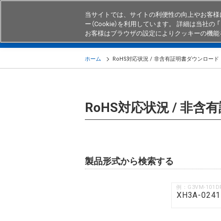
当サイトでは、サイトの利便性の向上やお客様
ー（Cookie）を利用しています。 詳細は当社の 「
お客様はブラウザの設定によりクッキーの機能
製品
業界・用途別商品
知る・
ホーム
RoHS対応状況 / 非含有証明書ダウンロード
RoHS対応状況 / 非
製品形式から検索する
例：G3VM-101D