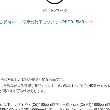
※1：Roマーク
Ro)マーク表示の終了について＜PDF 0.15MB＞
の非含有に対応した製品が提供可能な商品です。
応した製品が提供可能な商品」であり、その製品すべてがRoHS適合であ
が混在する可能性があります。
00ppm以下、 カドミウム(Cd) 100ppm以下、六価クロム(Cr(Ⅵ)) 1000p
HP)(別名：DOP) 1000ppm以下、フタル酸ブチルベンジル (BBP) 10