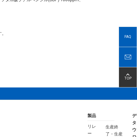
す。
FAQ
TOP
製品
デ
タ
リレ
生産終
ウ
ー
了・生産
ロ