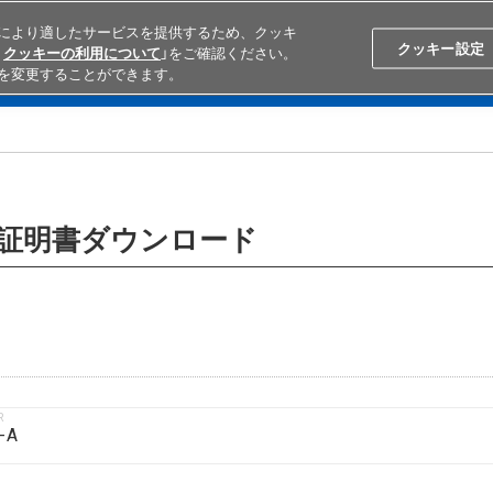
により適したサービスを提供するため、クッキ
Search
Japan
クッキー設定
クッキーの利用について
」をご確認ください。
を変更することができます。
学ぶ
テクニカルサポート
外部ECサイト検索
オムロンと
含有証明書ダウンロード
R