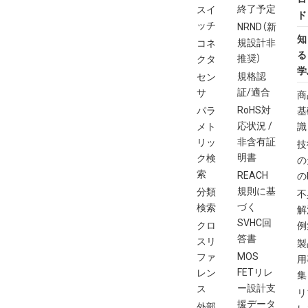
終了予定
スイ
ド
ッチ
NRND（新
知
規設計非
コネ
る
推奨）
クタ
学
規格認
セン
証/適合
サ
商
RoHS対
パラ
基
応状況 /
メト
識
非含有証
リッ
技
明書
ク検
の
索
REACH
の
規則に基
分類
不
づく
検索
解
SVHC回
クロ
例
答書
スリ
製
MOS
ファ
用
FETリレ
レン
集
ー設計支
ス
リ
援データ
外部