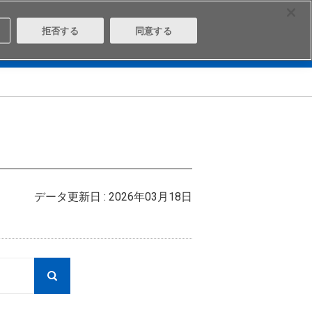
Select Region
Contact
拒否する
同意する
は
Aratasとは
ログイン/会員登録
データ更新日 : 2026年03月18日