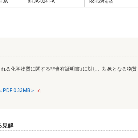
H3A
XH3A-0241-A
RoHS対応済
まれる化学物質に関する非含有証明書」に対し、対象となる物質
PDF 0.33MB＞
対する見解