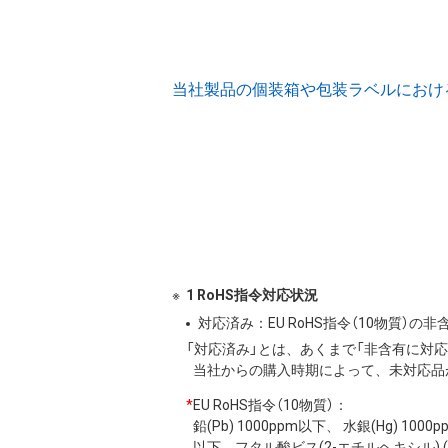
当社製品の個装箱や包装ラベルにおける (
1 RoHS指令対応状況
対応済み：EU RoHS指令（10物質）
「対応済み」とは、あくまで「非含有に対
当社からの購入時期によって、未対応品
*
EU RoHS指令（10物質）：
鉛(Pb) 1000ppm以下、 水銀(Hg) 10
以下、フタル酸ビス(2-エチルヘキシル) (DE