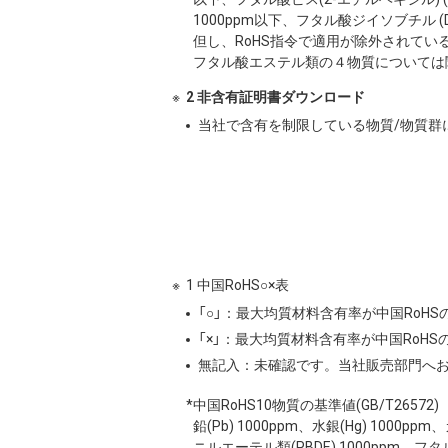
1000ppm以下、フタル酸ジイソブチル (DI
但し、RoHS指令で適用が除外されてい
フタル酸エステル類の４物質については
2 非含有証明書ダウンロード
当社で含有を制限している物質/物質群
1 中国RoHS○×表
「○」：最大均質材料含有率が中国RoH
「×」：最大均質材料含有率が中国RoH
無記入：未確認です。当社販売部門へ
*中国RoHS10物質の基準値(GB/T26572)
鉛(Pb) 1000ppm、水銀(Hg) 1000
ニルエーテル類(PBDE) 1000ppm、フタ