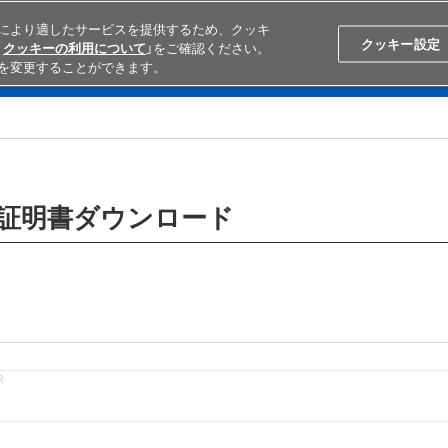
により適したサービスを提供するため、クッキ
Search
Japan
クッキー設定
クッキーの利用について
」をご確認ください。
を変更することができます。
学ぶ
テクニカルサポート
外部ECサイト検索
オムロンと
含有証明書ダウンロード
R