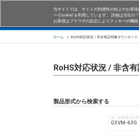
当サイトでは、サイトの利便性の向上やお客様
ー（Cookie）を利用しています。 詳細は当社の 「
お客様はブラウザの設定によりクッキーの機能
製品
業界・用途別商品
知る・
ホーム
RoHS対応状況 / 非含有証明書ダウンロード
RoHS対応状況 / 非
製品形式から検索する
例：G3VM-101D