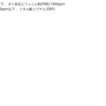
pm以下、 ポリ臭化ビフェニル類(PBB) 1000ppm
00ppm以下、 フタル酸ジブチル (DBP)