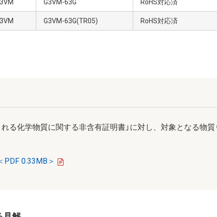
3VM
G3VM-63G
RoHS対応済
3VM
G3VM-63G(TR05)
RoHS対応済
まれる化学物質に関する非含有証明書」に対し、対象となる物質
PDF 0.33MB＞
対する見解