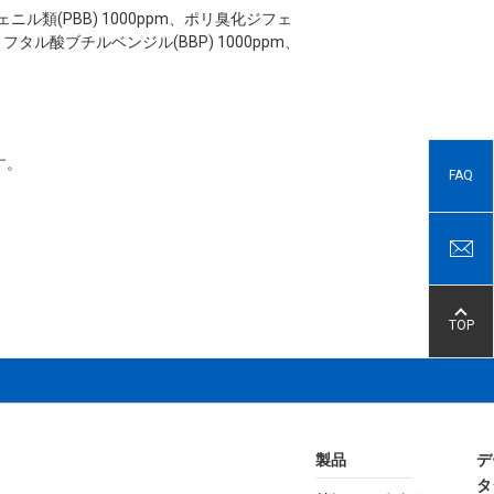
ビフェニル類(PBB) 1000ppm、ポリ臭化ジフェ
m、フタル酸ブチルベンジル(BBP) 1000ppm、
す。
FAQ
TOP
製品
デ
タ