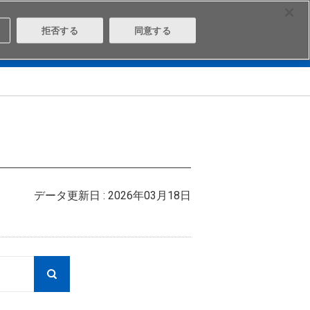
Select Region
Contact
拒否する
同意する
は
Aratasとは
ログイン/会員登録
データ更新日 : 2026年03月18日