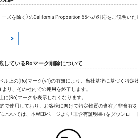
ズを除く）のCalifornia Proposition 65への対応をご説明
載しているRoマーク削除について
ル上の(Ro)マーク(※1)の有無により、当社基準に基づく特
/３より、その社内での運用を終了します。
に(Ro)マークを表示しなくなります。
目的で使用しており、お客様に向けて特定物質の含有／非含有
有については、本WEBページより「非含有証明書」をダウンロー