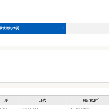
む環境規制物質
※1
形
形式
対応状況