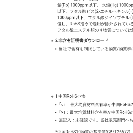
鉛(Pb) 1000ppm以下、 水銀(Hg) 10
以下、フタル酸ビス(2-エチルヘキシル) (DE
1000ppm以下、フタル酸ジイソブチル (DI
但し、RoHS指令で適用が除外されてい
フタル酸エステル類の４物質については
2 非含有証明書ダウンロード
当社で含有を制限している物質/物質群
1 中国RoHS○×表
「○」：最大均質材料含有率が中国RoH
「×」：最大均質材料含有率が中国RoH
無記入：未確認です。当社販売部門へ
*中国RoHS10物質の基準値(GB/T26572)