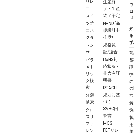
リレ
生産終
ウ
ー
了・生産
ロ
終了予定
スイ
ド
ッチ
NRND（新
知
規設計非
コネ
る
推奨）
クタ
学
規格認
セン
証/適合
サ
商
RoHS対
パラ
基
応状況 /
メト
識
非含有証
リッ
技
明書
ク検
の
索
REACH
の
規則に基
分類
不
づく
検索
解
SVHC回
クロ
例
答書
スリ
製
MOS
ファ
用
FETリレ
レン
集