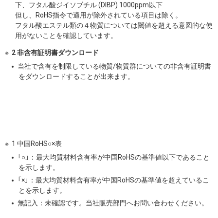
下、フタル酸ジイソブチル (DIBP) 1000ppm以下
但し、RoHS指令で適用が除外されている項目は除く。
フタル酸エステル類の４物質については閾値を超える意図的な使
用がないことを確認しています。
2 非含有証明書ダウンロード
当社で含有を制限している物質/物質群についての非含有証明書
をダウンロードすることが出来ます。
1 中国RoHS○×表
「○」：最大均質材料含有率が中国RoHSの基準値以下であること
を示します。
「×」：最大均質材料含有率が中国RoHSの基準値を超えているこ
とを示します。
無記入：未確認です。当社販売部門へお問い合わせください。