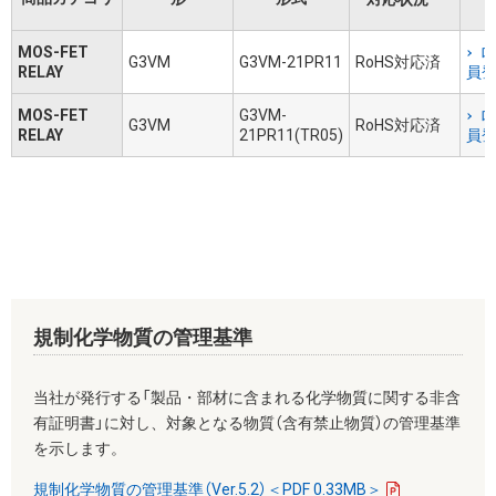
MOS-FET
ロ
G3VM
G3VM-21PR11
RoHS対応済
RELAY
員
MOS-FET
G3VM-
ロ
G3VM
RoHS対応済
RELAY
21PR11(TR05)
員
規制化学物質の管理基準
当社が発行する「製品・部材に含まれる化学物質に関する非含
有証明書」に対し、対象となる物質（含有禁止物質）の管理基準
を示します。
規制化学物質の管理基準（Ver.5.2）＜PDF 0.33MB＞