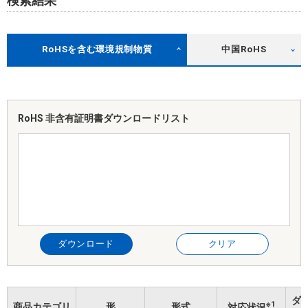
検索結果
RoHSを含む環境規制物質
中国RoHS
RoHS 非含有証明書
ダウンロードリスト
ダウンロード
クリア
ダ
※1
商品カテゴリ
形
形式
対応状況