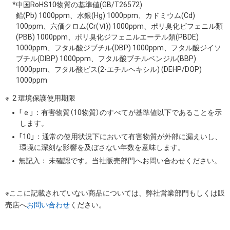
*中国RoHS10物質の基準値(GB/T26572)
鉛(Pb) 1000ppm、水銀(Hg) 1000ppm、カドミウム(Cd)
100ppm、六価クロム(Cr(Ⅵ)) 1000ppm、ポリ臭化ビフェニル類
(PBB) 1000ppm、ポリ臭化ジフェニルエーテル類(PBDE)
1000ppm、フタル酸ジブチル(DBP) 1000ppm、フタル酸ジイソ
ブチル(DIBP) 1000ppm、フタル酸ブチルベンジル(BBP)
1000ppm、フタル酸ビス(2-エチルヘキシル) (DEHP/DOP)
1000ppm
2 環境保護使用期限
「ｅ」：有害物質（10物質）のすべてが基準値以下であることを示
します。
「10」：通常の使用状況下において有害物質が外部に漏えいし、
環境に深刻な影響を及ぼさない年数を意味します。
無記入： 未確認です。当社販売部門へお問い合わせください。
※ここに記載されていない商品については、弊社営業部門もしくは販
売店へ
お問い合わせ
ください。