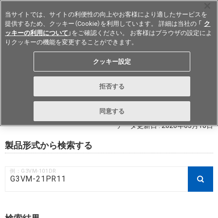
当サイトでは、サイトの利便性の向上やお客様により適したサービスを
提供するため、クッキー（Cookie）を利用しています。 詳細は当社の 「
ク
ッキーの利用について
」をご確認ください。 お客様はブラウザの設定によ
りクッキーの機能を変更することができます。
Japan
クッキー設定
RoHS対応状況 / 非含有証明書ダウ
拒否する
ンロード
同意する
データ更新日 : 2026年03月18日
製品形式から検索する
例：G3VM-101DR