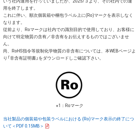
いう社内運用を行っていましたが、2025/３より、その社内での運
用を終了します。
これに伴い、順次個装箱や梱包ラベル上に(Ro)マークを表示しなく
なります。
従前より、Roマークは社内での識別目的で使用しており、お客様に
向けて特定物質の含有／非含有をお伝えするものではございませ
ん。
尚、RoHS指令等規制化学物質の非含有については、本WEBページよ
り「非含有証明書」をダウンロードしご確認下さい。
※1：Roマーク
当社製品の個装箱や包装ラベルにおける (Ro)マーク表示の終了につ
いて＜PDF 0.15MB＞