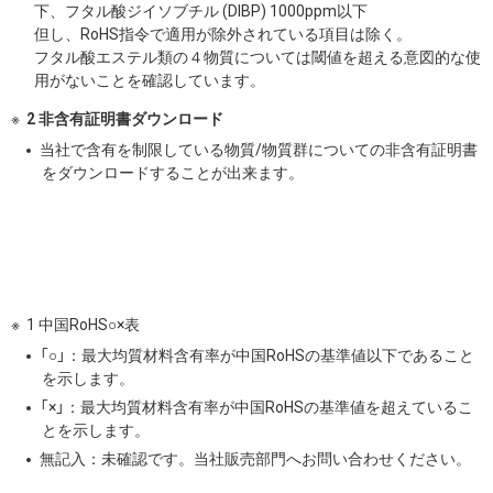
下、フタル酸ジイソブチル (DIBP) 1000ppm以下
但し、RoHS指令で適用が除外されている項目は除く。
フタル酸エステル類の４物質については閾値を超える意図的な使
用がないことを確認しています。
2 非含有証明書ダウンロード
当社で含有を制限している物質/物質群についての非含有証明書
をダウンロードすることが出来ます。
1 中国RoHS○×表
「○」：最大均質材料含有率が中国RoHSの基準値以下であること
を示します。
「×」：最大均質材料含有率が中国RoHSの基準値を超えているこ
とを示します。
無記入：未確認です。当社販売部門へお問い合わせください。