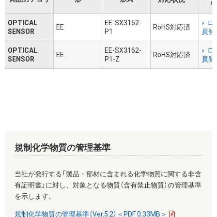
リ
OPTICAL
EE-SX3162-
ロ
EE
RoHS対応済
SENSOR
P1
員登
OPTICAL
EE-SX3162-
ロ
EE
RoHS対応済
SENSOR
P1-Z
員登
規制化学物質の管理基準
当社が発行する「製品・部材に含まれる化学物質に関する非含
有証明書」に対し、対象となる物質（含有禁止物質）の管理基準
を示します。
規制化学物質の管理基準（Ver.5.2）＜PDF 0.33MB＞