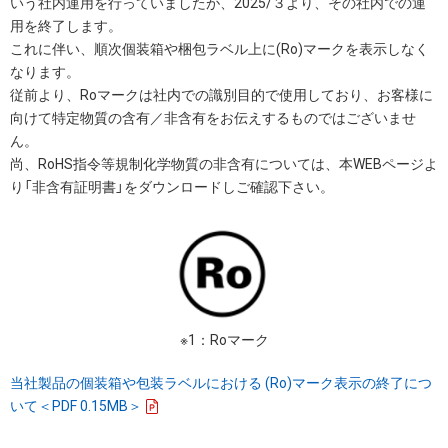
いう社内運用を行っていましたが、2025/３より、その社内での運
用を終了します。
これに伴い、順次個装箱や梱包ラベル上に(Ro)マークを表示しなく
なります。
従前より、Roマークは社内での識別目的で使用しており、お客様に
向けて特定物質の含有／非含有をお伝えするものではございませ
ん。
尚、RoHS指令等規制化学物質の非含有については、本WEBページよ
り「非含有証明書」をダウンロードしご確認下さい。
※1：Roマーク
当社製品の個装箱や包装ラベルにおける (Ro)マーク表示の終了につ
いて＜PDF 0.15MB＞