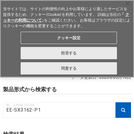
当サイトでは、サイトの利便性の向上やお客様により適したサービスを
提供するため、クッキー（Cookie）を利用しています。 詳細は当社の 「
ク
ッキーの利用について
」をご確認ください。 お客様はブラウザの設定によ
りクッキーの機能を変更することができます。
Japan
クッキー設定
RoHS対応状況 / 非含有証明書ダウ
拒否する
ンロード
同意する
データ更新日 : 2026年03月18日
製品形式から検索する
例：G3VM-101DR