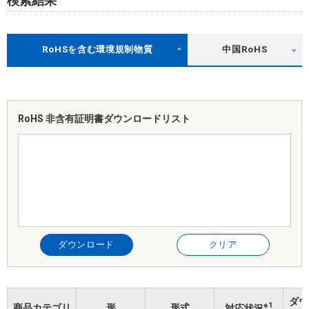
検索結果
RoHSを含む環境規制物質
中国RoHS
RoHS 非含有証明書
ダウンロードリスト
ダウンロード
クリア
ダウ
※1
商品カテゴリ
形
形式
対応状況