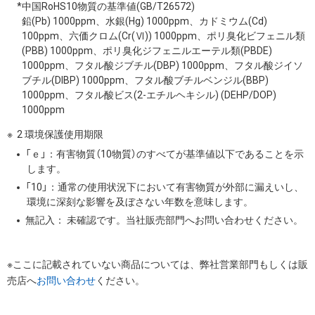
*中国RoHS10物質の基準値(GB/T26572)
鉛(Pb) 1000ppm、水銀(Hg) 1000ppm、カドミウム(Cd)
100ppm、六価クロム(Cr(Ⅵ)) 1000ppm、ポリ臭化ビフェニル類
(PBB) 1000ppm、ポリ臭化ジフェニルエーテル類(PBDE)
1000ppm、フタル酸ジブチル(DBP) 1000ppm、フタル酸ジイソ
ブチル(DIBP) 1000ppm、フタル酸ブチルベンジル(BBP)
1000ppm、フタル酸ビス(2-エチルヘキシル) (DEHP/DOP)
1000ppm
2 環境保護使用期限
「ｅ」：有害物質（10物質）のすべてが基準値以下であることを示
します。
「10」：通常の使用状況下において有害物質が外部に漏えいし、
環境に深刻な影響を及ぼさない年数を意味します。
無記入： 未確認です。当社販売部門へお問い合わせください。
※ここに記載されていない商品については、弊社営業部門もしくは販
売店へ
お問い合わせ
ください。