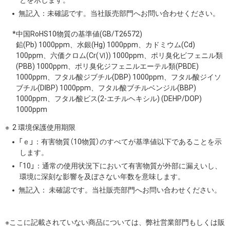
無記入：未確認です。当社販売部門へお問い合わせください。
*中国RoHS10物質の基準値(GB/T26572)
鉛(Pb) 1000ppm、水銀(Hg) 1000ppm、カドミウム(Cd)
100ppm、六価クロム(Cr(Ⅵ)) 1000ppm、ポリ臭化ビフェニル類
(PBB) 1000ppm、ポリ臭化ジフェニルエーテル類(PBDE)
1000ppm、フタル酸ジブチル(DBP) 1000ppm、フタル酸ジイソ
ブチル(DIBP) 1000ppm、フタル酸ブチルベンジル(BBP)
1000ppm、フタル酸ビス(2-エチルヘキシル) (DEHP/DOP)
1000ppm
2 環境保護使用期限
「ｅ」：有害物質（10物質）のすべてが基準値以下であることを示
します。
「10」：通常の使用状況下において有害物質が外部に漏えいし、
環境に深刻な影響を及ぼさない年数を意味します。
無記入： 未確認です。当社販売部門へお問い合わせください。
※ここに記載されていない商品については、弊社営業部門もしくは販