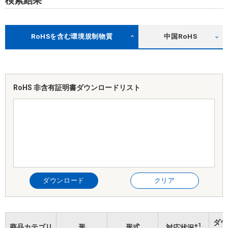
検索結果
RoHSを含む環境規制物質
中国RoHS
RoHS 非含有証明書
ダウンロードリスト
ダウンロード
クリア
ダウ
※1
商品カテゴリ
形
形式
対応状況