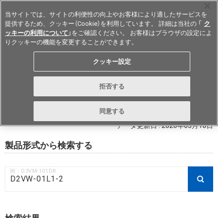
当サイトでは、サイトの利便性の向上やお客様により適したサービスを
提供するため、クッキー（Cookie）を利用しています。 詳細は当社の 「
ク
ッキーの利用について
」をご確認ください。 お客様はブラウザの設定によ
りクッキーの機能を変更することができます。
Japan
クッキー設定
RoHS対応状況 / 非含有証明書ダウ
拒否する
ンロード
同意する
データ更新日 : 2026年03月18日
製品形式から検索する
例：G3VM-101DR