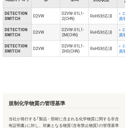
リ
DETECTION
D2VW-01L1-
ロ
D2VW
RoHS対応済
SWITCH
2(CHN)
員登
DETECTION
D2VW-01L1-
ロ
D2VW
RoHS対応済
SWITCH
2M(CHN)
員登
DETECTION
D2VW-01L1-
ロ
D2VW
RoHS対応済
SWITCH
2HS(CHN)
員登
規制化学物質の管理基準
当社が発行する「製品・部材に含まれる化学物質に関する非含
有証明書」に対し、対象となる物質（含有禁止物質）の管理基準