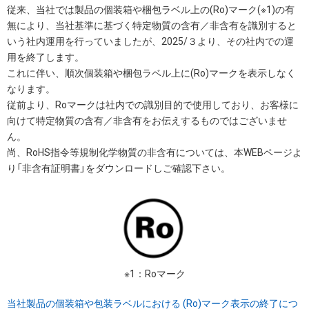
従来、当社では製品の個装箱や梱包ラベル上の(Ro)マーク(※1)の有
無により、当社基準に基づく特定物質の含有／非含有を識別すると
いう社内運用を行っていましたが、2025/３より、その社内での運
用を終了します。
これに伴い、順次個装箱や梱包ラベル上に(Ro)マークを表示しなく
なります。
従前より、Roマークは社内での識別目的で使用しており、お客様に
向けて特定物質の含有／非含有をお伝えするものではございませ
ん。
尚、RoHS指令等規制化学物質の非含有については、本WEBページよ
り「非含有証明書」をダウンロードしご確認下さい。
※1：Roマーク
当社製品の個装箱や包装ラベルにおける (Ro)マーク表示の終了につ