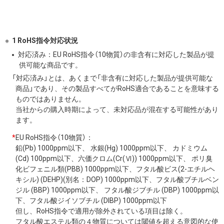
1 RoHS指令対応状況
対応済み：EU RoHS指令（10物質）の非含有に対応した製品が提
供可能な商品です。
「対応済み」とは、あくまで「非含有に対応した製品が提供可能な
商品」であり、その製品すべてがRoHS適合であることを意味する
ものではありません。
当社からの購入時期によって、未対応品が混在する可能性があり
ます。
*
EU RoHS指令（10物質）：
鉛(Pb) 1000ppm以下、 水銀(Hg) 1000ppm以下、 カドミウム
(Cd) 100ppm以下、六価クロム(Cr(Ⅵ)) 1000ppm以下、 ポリ臭
化ビフェニル類(PBB) 1000ppm以下、フタル酸ビス(2-エチルヘ
キシル) (DEHP)(別名：DOP) 1000ppm以下、フタル酸ブチルベン
ジル (BBP) 1000ppm以下、 フタル酸ジブチル (DBP) 1000ppm以
下、フタル酸ジイソブチル (DIBP) 1000ppm以下
但し、RoHS指令で適用が除外されている項目は除く。
フタル酸エステル類の４物質については閾値を超える意図的な使