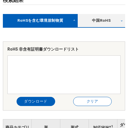
検索結果
RoHSを含む環境規制物質
中国RoHS
RoHS 非含有証明書
ダウンロードリスト
ダウンロード
クリア
ダウ
※1
商品カテゴリ
形
形式
対応状況