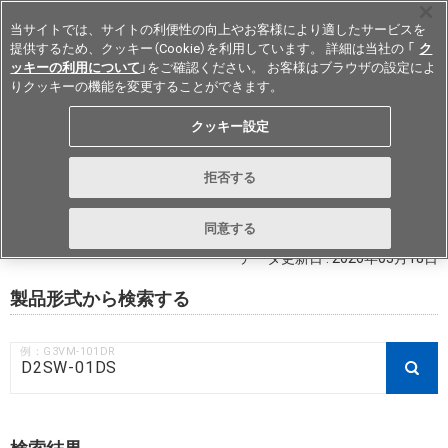
当サイトでは、サイトの利便性の向上やお客様により適したサービスを
提供するため、クッキー（Cookie）を利用しています。 詳細は当社の 「
ク
ッキーの利用について
」をご確認ください。 お客様はブラウザの設定によ
りクッキーの機能を変更することができます。
Japan
クッキー設定
RoHS対応状況 / 非含有証明書ダウ
拒否する
ンロード
同意する
データ更新日 : 2026年03月18日
製品形式から検索する
例：G3VM-101DR