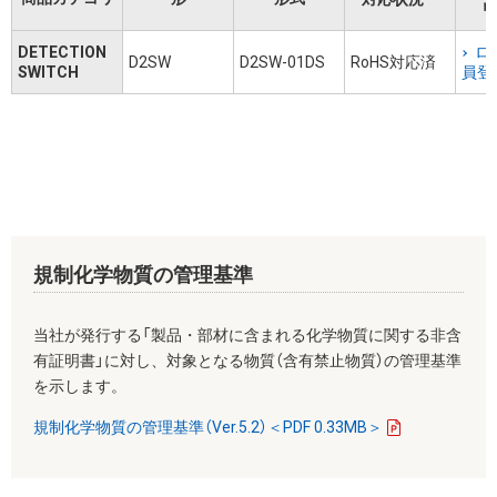
リ
DETECTION
ロ
D2SW
D2SW-01DS
RoHS対応済
SWITCH
員登
規制化学物質の管理基準
当社が発行する「製品・部材に含まれる化学物質に関する非含
有証明書」に対し、対象となる物質（含有禁止物質）の管理基準
を示します。
規制化学物質の管理基準（Ver.5.2）＜PDF 0.33MB＞