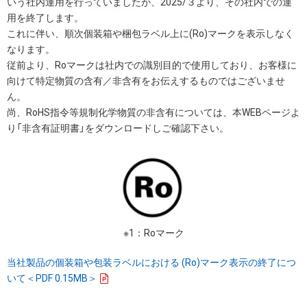
いう社内運用を行っていましたが、2025/３より、その社内での運
用を終了します。
これに伴い、順次個装箱や梱包ラベル上に(Ro)マークを表示しなく
なります。
従前より、Roマークは社内での識別目的で使用しており、お客様に
向けて特定物質の含有／非含有をお伝えするものではございませ
ん。
尚、RoHS指令等規制化学物質の非含有については、本WEBページよ
り「非含有証明書」をダウンロードしご確認下さい。
※1：Roマーク
当社製品の個装箱や包装ラベルにおける (Ro)マーク表示の終了につ
いて＜PDF 0.15MB＞