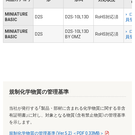
リ
MINIATURE
ロ
D2S
D2S-10L13D
RoHS対応済
BASIC
員登
MINIATURE
D2S-10L13D
ロ
D2S
RoHS対応済
BASIC
BY OMZ
員登
規制化学物質の管理基準
当社が発行する「製品・部材に含まれる化学物質に関する非含
有証明書」に対し、対象となる物質（含有禁止物質）の管理基準
を示します。
規制化学物質の管理基準（Ver.5.2）＜PDF 0.33MB＞