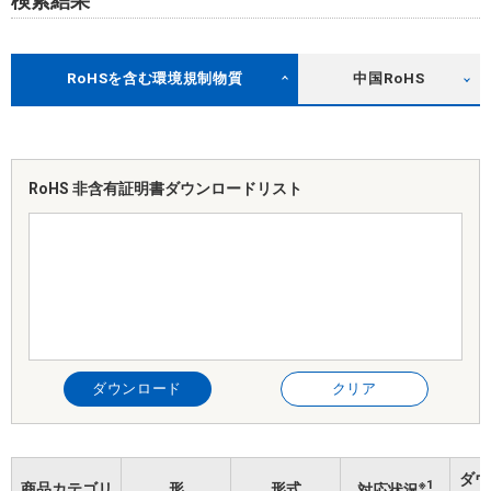
検索結果
RoHSを含む環境規制物質
中国RoHS
RoHS 非含有証明書
ダウンロードリスト
ダウンロード
クリア
ダウ
※1
商品カテゴリ
形
形式
対応状況