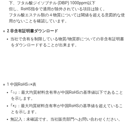
下、フタル酸ジイソブチル (DIBP) 1000ppm以下
但し、RoHS指令で適用が除外されている項目は除く。
フタル酸エステル類の４物質については閾値を超える意図的な使
用がないことを確認しています。
2 非含有証明書ダウンロード
当社で含有を制限している物質/物質群についての非含有証明書
をダウンロードすることが出来ます。
1 中国RoHS○×表
「○」：最大均質材料含有率が中国RoHSの基準値以下であること
を示します。
「×」：最大均質材料含有率が中国RoHSの基準値を超えているこ
とを示します。
無記入：未確認です。当社販売部門へお問い合わせください。