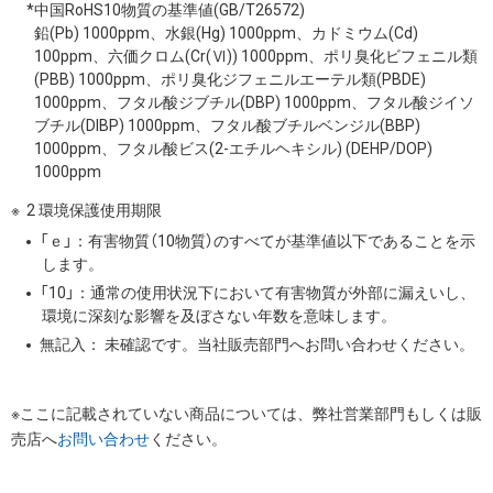
*中国RoHS10物質の基準値(GB/T26572)
鉛(Pb) 1000ppm、水銀(Hg) 1000ppm、カドミウム(Cd)
100ppm、六価クロム(Cr(Ⅵ)) 1000ppm、ポリ臭化ビフェニル類
(PBB) 1000ppm、ポリ臭化ジフェニルエーテル類(PBDE)
1000ppm、フタル酸ジブチル(DBP) 1000ppm、フタル酸ジイソ
ブチル(DIBP) 1000ppm、フタル酸ブチルベンジル(BBP)
1000ppm、フタル酸ビス(2-エチルヘキシル) (DEHP/DOP)
1000ppm
2 環境保護使用期限
「ｅ」：有害物質（10物質）のすべてが基準値以下であることを示
します。
「10」：通常の使用状況下において有害物質が外部に漏えいし、
環境に深刻な影響を及ぼさない年数を意味します。
無記入： 未確認です。当社販売部門へお問い合わせください。
※ここに記載されていない商品については、弊社営業部門もしくは販
売店へ
お問い合わせ
ください。