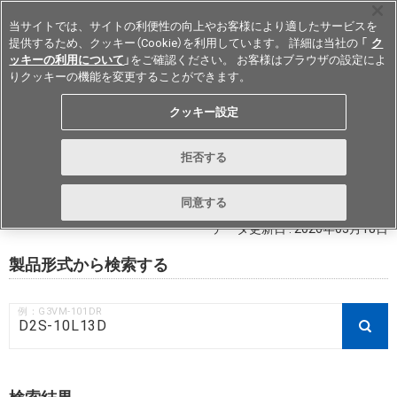
当サイトでは、サイトの利便性の向上やお客様により適したサービスを
提供するため、クッキー（Cookie）を利用しています。 詳細は当社の 「
ク
ッキーの利用について
」をご確認ください。 お客様はブラウザの設定によ
りクッキーの機能を変更することができます。
Japan
クッキー設定
RoHS対応状況 / 非含有証明書ダウ
拒否する
ンロード
同意する
データ更新日 : 2026年03月18日
製品形式から検索する
例：G3VM-101DR