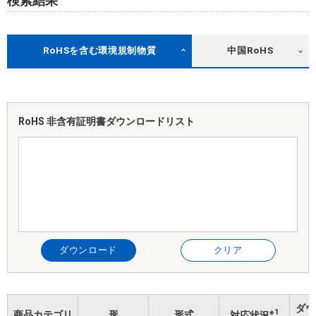
検索結果
RoHSを含む環境規制物質
中国RoHS
RoHS 非含有証明書
ダウンロードリスト
ダウンロード
クリア
ダウ
※1
商品カテゴリ
形
形式
対応状況