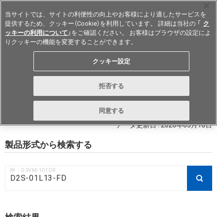
当サイトでは、サイトの利便性の向上やお客様により適したサービスを
提供するため、クッキー（Cookie）を利用しています。 詳細は当社の 「
ク
ッキーの利用について
」をご確認ください。 お客様はブラウザの設定によ
りクッキーの機能を変更することができます。
Japan
クッキー設定
RoHS対応状況 / 非含有証明書ダウ
拒否する
ンロード
同意する
データ更新日 : 2026年03月18日
製品形式から検索する
例：G3VM-101DR