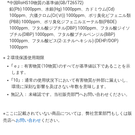
*中国RoHS10物質の基準値(GB/T26572)
鉛(Pb) 1000ppm、水銀(Hg) 1000ppm、カドミウム(Cd)
100ppm、六価クロム(Cr(Ⅵ)) 1000ppm、ポリ臭化ビフェニル類
(PBB) 1000ppm、ポリ臭化ジフェニルエーテル類(PBDE)
1000ppm、フタル酸ジブチル(DBP) 1000ppm、フタル酸ジイソ
ブチル(DIBP) 1000ppm、フタル酸ブチルベンジル(BBP)
1000ppm、フタル酸ビス(2-エチルヘキシル) (DEHP/DOP)
1000ppm
2 環境保護使用期限
「ｅ」：有害物質（10物質）のすべてが基準値以下であることを示
します。
「10」：通常の使用状況下において有害物質が外部に漏えいし、
環境に深刻な影響を及ぼさない年数を意味します。
無記入： 未確認です。当社販売部門へお問い合わせください。
※ここに記載されていない商品については、弊社営業部門もしくは販
売店へ
お問い合わせ
ください。