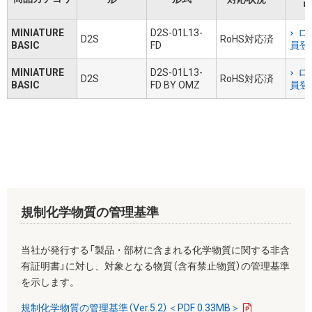
リ
MINIATURE
D2S-01L13-
ロ
D2S
RoHS対応済
BASIC
FD
員登
MINIATURE
D2S-01L13-
ロ
D2S
RoHS対応済
BASIC
FD BY OMZ
員登
規制化学物質の管理基準
当社が発行する「製品・部材に含まれる化学物質に関する非含
有証明書」に対し、対象となる物質（含有禁止物質）の管理基準
を示します。
規制化学物質の管理基準（Ver.5.2）＜PDF 0.33MB＞