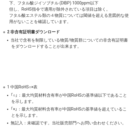
下、フタル酸ジイソブチル (DIBP) 1000ppm以下
但し、RoHS指令で適用が除外されている項目は除く。
フタル酸エステル類の４物質については閾値を超える意図的な使
用がないことを確認しています。
2 非含有証明書ダウンロード
当社で含有を制限している物質/物質群についての非含有証明書
をダウンロードすることが出来ます。
1 中国RoHS○×表
「○」：最大均質材料含有率が中国RoHSの基準値以下であること
を示します。
「×」：最大均質材料含有率が中国RoHSの基準値を超えているこ
とを示します。
無記入：未確認です。当社販売部門へお問い合わせください。