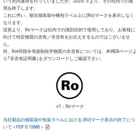
いう社内運用を行っていましたが、2025/３より、その社内での運
用を終了します。
これに伴い、順次個装箱や梱包ラベル上に(Ro)マークを表示しなく
なります。
従前より、Roマークは社内での識別目的で使用しており、お客様に
向けて特定物質の含有／非含有をお伝えするものではございませ
ん。
尚、RoHS指令等規制化学物質の非含有については、本WEBページよ
り「非含有証明書」をダウンロードしご確認下さい。
※1：Roマーク
当社製品の個装箱や包装ラベルにおける (Ro)マーク表示の終了につ
いて＜PDF 0.15MB＞