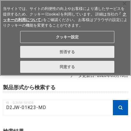
当サイトでは、サイトの利便性の向上やお客様により適したサービスを
提供するため、クッキー（Cookie）を利用しています。 詳細は当社の 「
ク
ッキーの利用について
」をご確認ください。 お客様はブラウザの設定によ
りクッキーの機能を変更することができます。
Japan
クッキー設定
RoHS対応状況 / 非含有証明書ダウ
拒否する
ンロード
同意する
データ更新日 : 2026年03月18日
製品形式から検索する
例：G3VM-101DR