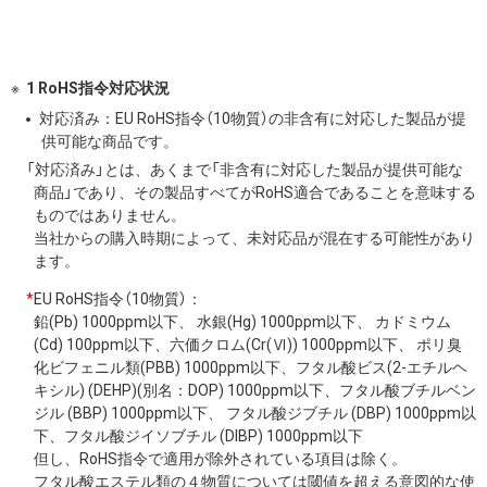
1 RoHS指令対応状況
対応済み：EU RoHS指令（10物質）の非含有に対応した製品が提
供可能な商品です。
「対応済み」とは、あくまで「非含有に対応した製品が提供可能な
商品」であり、その製品すべてがRoHS適合であることを意味する
ものではありません。
当社からの購入時期によって、未対応品が混在する可能性があり
ます。
*
EU RoHS指令（10物質）：
鉛(Pb) 1000ppm以下、 水銀(Hg) 1000ppm以下、 カドミウム
(Cd) 100ppm以下、六価クロム(Cr(Ⅵ)) 1000ppm以下、 ポリ臭
化ビフェニル類(PBB) 1000ppm以下、フタル酸ビス(2-エチルヘ
キシル) (DEHP)(別名：DOP) 1000ppm以下、フタル酸ブチルベン
ジル (BBP) 1000ppm以下、 フタル酸ジブチル (DBP) 1000ppm以
下、フタル酸ジイソブチル (DIBP) 1000ppm以下
但し、RoHS指令で適用が除外されている項目は除く。
フタル酸エステル類の４物質については閾値を超える意図的な使