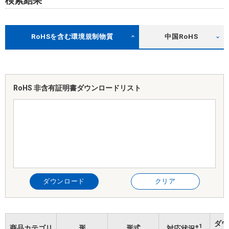
検索結果
RoHSを含む環境規制物質
中国RoHS
RoHS 非含有証明書
ダウンロードリスト
ダウンロード
クリア
ダウ
※1
商品カテゴリ
形
形式
対応状況