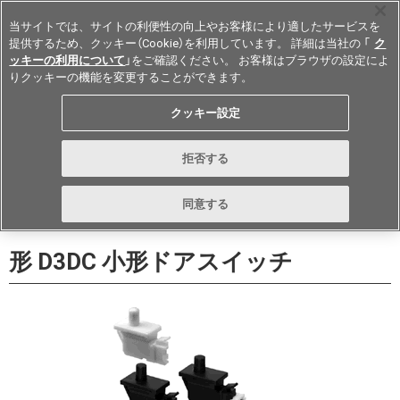
当サイトでは、サイトの利便性の向上やお客様により適したサービスを
提供するため、クッキー（Cookie）を利用しています。 詳細は当社の 「
ク
ッキーの利用について
」をご確認ください。 お客様はブラウザの設定によ
りクッキーの機能を変更することができます。
Japan
クッキー設定
データシート
お問い合わせ
拒否する
購入する
同意する
形 D3DC 小形ドアスイッチ