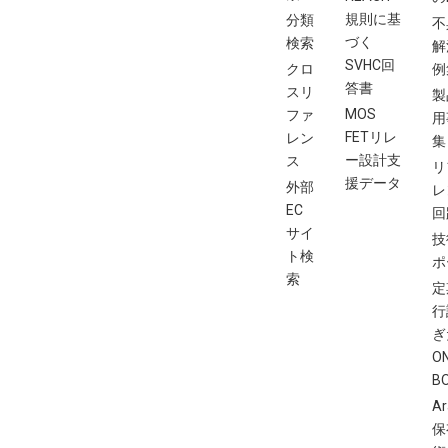
規則に基
分類
不
づく
検索
解
SVHC回
クロ
例
答書
スリ
製
MOS
ファ
用
FETリレ
レン
集
ー設計支
ス
リ
援データ
外部
レ
EC
回
サイ
技
ト検
ポ
索
定
行
ぎ
O
B
Ar
保