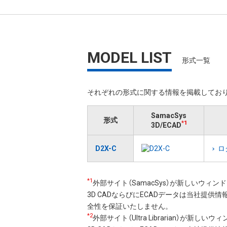
MODEL LIST
形式一覧
それぞれの形式に関する情報を掲載しており
SamacSys
形式
*1
3D/ECAD
D2X-C
ロ
*1
外部サイト（SamacSys）が新しいウィ
3D CADならびにECADデータは当社提供
全性を保証いたしません。
*2
外部サイト（Ultra Librarian）が新し