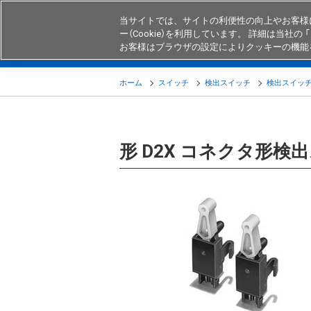
当サイトでは、サイトの利便性の向上やお客様
ー（Cookie）を利用しています。 詳細は当社の 「
お客様はブラウザの設定によりクッキーの機能
製品
業界・用途別商品
知る・
ホーム
スイッチ
検出スイッチ
検出スイッ
形 D2X コネクタ形検