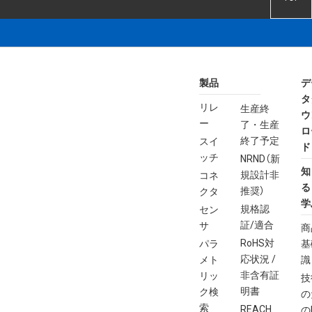
製品
デ
タ
リレ
生産終
ウ
ー
了・生産
ロ
終了予定
スイ
ド
ッチ
NRND（新
知
規設計非
コネ
る
推奨）
クタ
学
規格認
セン
証/適合
サ
商
RoHS対
パラ
基
応状況 /
メト
識
非含有証
リッ
技
明書
ク検
の
索
REACH
の