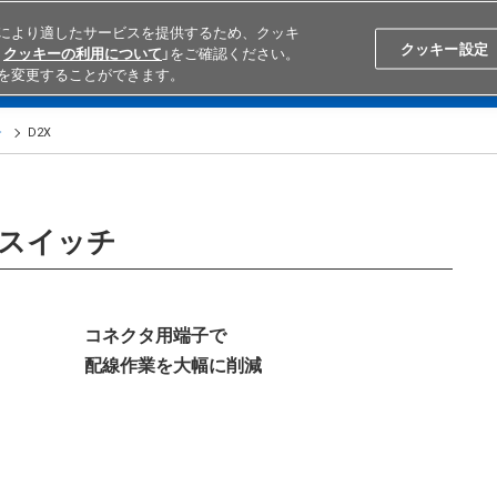
により適したサービスを提供するため、クッキ
Search
Japan
クッキー設定
クッキーの利用について
」をご確認ください。
を変更することができます。
学ぶ
テクニカルサポート
外部ECサイト検索
オムロンと
チ
D2X
出スイッチ
コネクタ用端子で
配線作業を大幅に削減