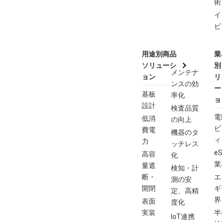
術
イ
ビ
用途別商品
業
ソリューシ
別
メンテナ
ョン
リ
ンスの効
ー
基板
率化
ョ
設計
検査品質
電
低消
の向上
ビ
費電
機器のタ
ィ
力
ッチレス
eS
高容
化
業
量遮
検知・計
断・
エ
測の安
開閉
ギ
定、高精
界
表面
度化
実装
半
IoT連携