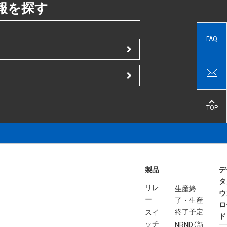
報を探す
FAQ
TOP
製品
デ
タ
リレ
生産終
ウ
ー
了・生産
ロ
終了予定
スイ
ド
ッチ
NRND（新