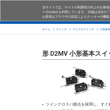
当サイトでは、サイトの利便性の向上やお客様
ー（Cookie）を利用しています。 詳細は当社の 「
お客様はブラウザの設定によりクッキーの機能
製品
業界・用途別商品
知る・
ホーム
スイッチ
マイクロスイッチ
小形基本
形 D2MV 小形基本ス
ツインクロスバ接点を採用し、すぐ