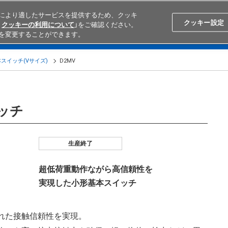
により適したサービスを提供するため、クッキ
Search
Japan
クッキー設定
クッキーの利用について
」をご確認ください。
を変更することができます。
学ぶ
テクニカルサポート
外部ECサイト検索
オムロンと
スイッチ(Vサイズ)
D2MV
イッチ
生産終了
超低荷重動作ながら高信頼性を
実現した小形基本スイッチ
れた接触信頼性を実現。