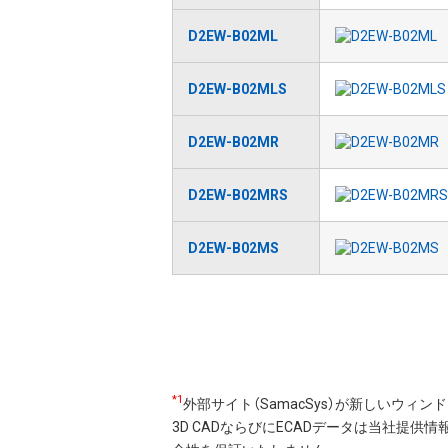
D2EW-B02ML
D2EW-B02MLS
D2EW-B02MR
D2EW-B02MRS
D2EW-B02MS
ペ
ー
ジ
送
*1
外部サイト（SamacSys）が新しいウィ
り
3D CADならびにECADデータは当社提供