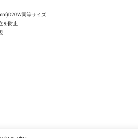
.3mm)D2GW同等サイズ
立を防止
現