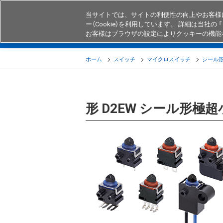
当サイトでは、サイトの利便性の向上やお客様
ー（Cookie）を利用しています。 詳細は当社の 「
お客様はブラウザの設定によりクッキーの機能
製品
業界・用途別商品
知る・
ホーム
スイッチ
マイクロスイッチ
シール
形 D2EW シール形極