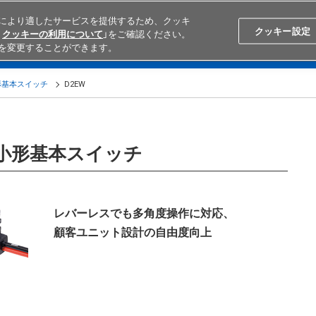
により適したサービスを提供するため、クッキ
Search
Japan
クッキー設定
クッキーの利用について
」をご確認ください。
を変更することができます。
学ぶ
テクニカルサポート
外部ECサイト検索
オムロンと
形基本スイッチ
D2EW
超小形基本スイッチ
レバーレスでも多角度操作に対応、
顧客ユニット設計の自由度向上