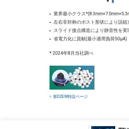
業界最小クラス*(8.3mm×7.0mm×5
左右非対称のポスト形状により誤組
スライド接点構造により静音性を実
省電力化に貢献(最小適用負荷50μA)
* 2024年8月当社調べ
形D2EW特設ページ