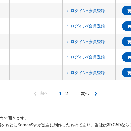
ログイン/会員登録
ログイン/会員登録
ログイン/会員登録
ログイン/会員登録
ログイン/会員登録
前
前へ
カ
1
Page
2
次
次へ
ペ
レ
ペ
ー
ン
ー
ジ
ト
ジ
ンドウで開きます。
情報をもとにSamacSysが独自に制作したものであり、当社は3D CAD
ペ